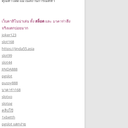
คุณทำได้ดี แม้ในสถานการณ์ที่ท้า
เว็บคาสิโนน่าเล่น ทั้ง
สล็อต
และ
บาคาร่า
ตึง
จริงแตกบ่อยมาก
joker123
slot168
https://jinda55.asia
slot99
slot44
JINDA888
pgslot
pussy888
บาคาร่า168
slotxo
slotpg
คลิปโป๊
1xbetth
pgslot แตกง่าย