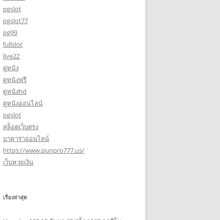
pgslot
pgslot77
pg99
fullslot
live22
ดูหนัง
ดูหนังฟรี
ดูหนังhd
ดูหนังออนไลน์
pgslot
สล็อตเว็บตรง
บาคาร่าออนไลน์
https://www.punpro777.us/
เว็บหวยเงิน
เรื่องล่าสุด