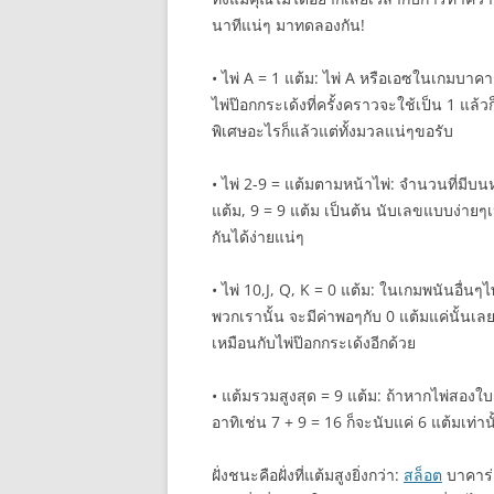
นาทีแน่ๆ มาทดลองกัน!
• ไพ่ A = 1 แต้ม: ไพ่ A หรือเอซในเกมบาคา
ไพ่ป๊อกกระเด้งที่ครั้งคราวจะใช้เป็น 1 แล
พิเศษอะไรก็แล้วแต่ทั้งมวลแน่ๆขอรับ
• ไพ่ 2-9 = แต้มตามหน้าไพ่: จำนวนที่มีบ
แต้ม, 9 = 9 แต้ม เป็นต้น นับเลขแบบง่า
กันได้ง่ายแน่ๆ
• ไพ่ 10,J, Q, K = 0 แต้ม: ในเกมพนันอื่นๆ
พวกเรานั้น จะมีค่าพอๆกับ 0 แต้มแค่นั้นเล
เหมือนกับไพ่ป๊อกกระเด้งอีกด้วย
• แต้มรวมสูงสุด = 9 แต้ม: ถ้าหากไพ่สองใบ
อาทิเช่น 7 + 9 = 16 ก็จะนับแค่ 6 แต้มเท่า
ฝั่งชนะคือฝั่งที่แต้มสูงยิ่งกว่า:
สล็อต
บาคาร่า