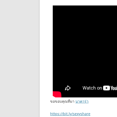
ขอขอบคุณที่มา
บาคาร่า
https://bit.ly/sexyshare