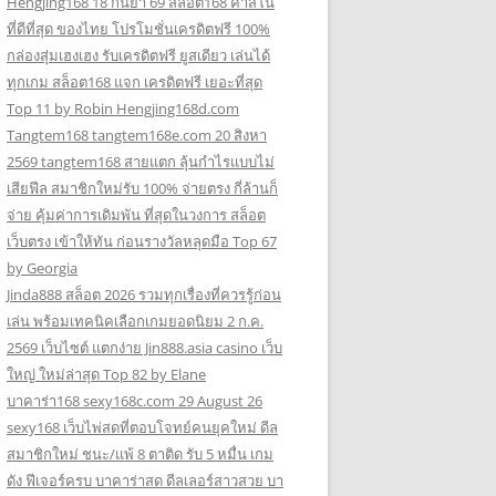
Hengjing168 18 กันยา 69 สล็อต168 คาสิโน
ที่ดีที่สุด ของไทย โปรโมชั่นเครดิตฟรี 100%
กล่องสุ่มเฮงเฮง รับเครดิตฟรี ยูสเดียว เล่นได้
ทุกเกม สล็อต168 แจก เครดิตฟรี เยอะที่สุด
Top 11 by Robin Hengjing168d.com
Tangtem168 tangtem168e.com 20 สิงหา
2569 tangtem168 สายแตก ลุ้นกำไรแบบไม่
เสียฟีล สมาชิกใหม่รับ 100% จ่ายตรง กี่ล้านก็
จ่าย คุ้มค่าการเดิมพัน ที่สุดในวงการ สล็อต
เว็บตรง เข้าให้ทัน ก่อนรางวัลหลุดมือ Top 67
by Georgia
Jinda888 สล็อต 2026 รวมทุกเรื่องที่ควรรู้ก่อน
เล่น พร้อมเทคนิคเลือกเกมยอดนิยม 2 ก.ค.
2569 เว็บไซต์ แตกง่าย Jin888.asia casino เว็บ
ใหญ่ ใหม่ล่าสุด Top 82 by Elane
บาคาร่า168 sexy168c.com 29 August 26
sexy168 เว็บไพ่สดที่ตอบโจทย์คนยุคใหม่ ดีล
สมาชิกใหม่ ชนะ/แพ้ 8 ตาติด รับ 5 หมื่น เกม
ดัง ฟีเจอร์ครบ บาคาร่าสด ดีลเลอร์สาวสวย บา