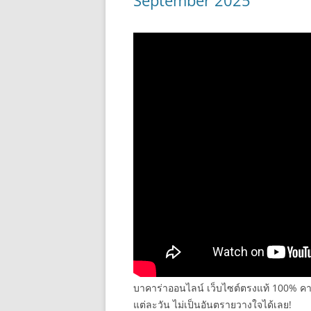
September 2025
บาคาร่าออนไลน์ เว็บไซต์ตรงแท้ 100% คาสิโ
แต่ละวัน ไม่เป็นอันตรายวางใจได้เลย!