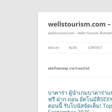
wellstourism.com – W
wellstourism.com – Wells Tourism: ค้นพบสถา
หน้าแรก
BLOG
CONTACT
คลังเก็บหมวดหมู่:
บาคาร่าออนไลน์
บาคาร่า ผู้นำเกมบาคาร่า
ฟรี ฝาก-ถอน อัตโนมัติSEX
ตอนนี้ รับโบนัสจัดเต็ม! T