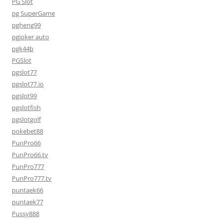
PG Slot
pg SuperGame
pgheng99
pgjoker auto
pgk44b
PGSlot
pgslot77
pgslot77.io
pgslot99
pgslotfish
pgslotgolf
pokebet88
PunPro66
PunPro66.tv
PunPro777
PunPro777.tv
puntaek66
puntaek77
Pussy888