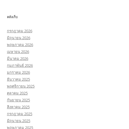
คลังเก็บ
กรกฎาคม 2026
มิถุนายน 2026
พฤษภาคม 2026
เมษายน 2026
มีนาคม 2026
กุมภาพันธ์ 2026
มกราคม 2026
ธันวาคม 2025
พฤศจิกายน 2025
ตุลาคม 2025
กันยายน 2025
สิงหาคม 2025
กรกฎาคม 2025
มิถุนายน 2025
พฤษภาคม 2025