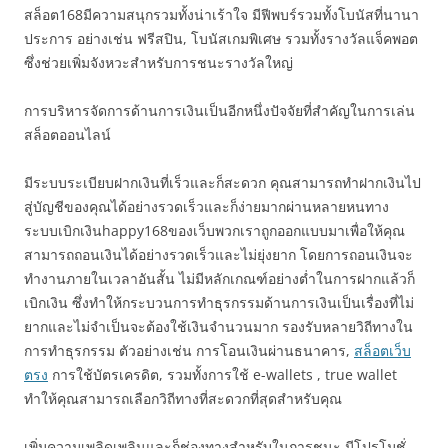
สล็อต168มีความสนุกรวมทั้งน่าเร้าใจ มีฟีพบร์รวมทั้งโบนัสที่นานา
ประการ อย่างเช่น ฟรีสปิน, โบนัสเกมพิเศษ รวมทั้งรางวัลแจ็คพอต
ซึ่งช่วยเพิ่มจังหวะสำหรับการชนะรางวัลใหญ่
การบริหารจัดการด้านการเงินเป็นอีกหนึ่งปัจจัยที่สำคัญในการเล่น
สล็อตออนไลน์
มีระบบระเบียบฝากเงินที่เร็วและก็สะดวก คุณสามารถทำฝากเงินไป
สู่บัญชีของคุณได้อย่างรวดเร็วและก็ง่ายมากผ่านหลายหนทาง
ระบบเบิกเงินhappy168ของเว็บพวกเราถูกออกแบบมาเพื่อให้คุณ
สามารถถอนเงินได้อย่างรวดเร็วและไม่ยุ่งยาก โดยการถอนเงินจะ
ทำงานภายในเวลาอันสั้น ไม่มีหลักเกณฑ์อย่างต่ำในการฝากแล้วก็
เบิกเงิน ซึ่งทำให้กระบวนการทำธุรกรรมด้านการเงินเป็นเรื่องที่ไม่
ยากและไม่จำเป็นจะต้องใช้เงินจำนวนมาก รองรับหลายวิถีทางใน
การทำธุรกรรม ตัวอย่างเช่น การโอนเงินผ่านธนาคาร,
สล็อตเว็บ
ตรง
การใช้บัตรเครดิต, รวมทั้งการใช้ e-wallets , true wallet
ทำให้คุณสามารถเลือกวิถีทางที่สะดวกที่สุดสำหรับคุณ
เพิ่มความเพลิดเพลินและก็ช่องทางสำหรับในการชนะ มีโปรโมชั่