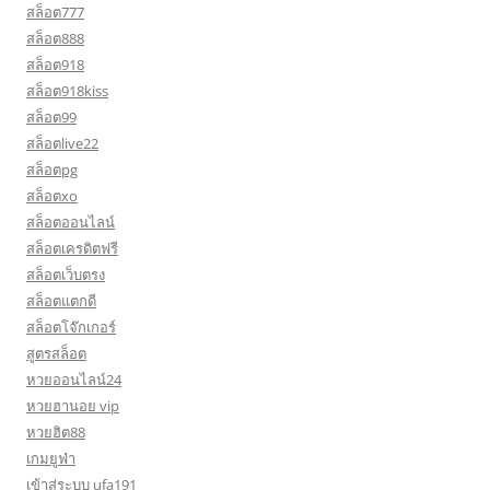
สล็อต777
สล็อต888
สล็อต918
สล็อต918kiss
สล็อต99
สล็อตlive22
สล็อตpg
สล็อตxo
สล็อตออนไลน์
สล็อตเครดิตฟรี
สล็อตเว็บตรง
สล็อตแตกดี
สล็อตโจ๊กเกอร์
สูตรสล็อต
หวยออนไลน์24
หวยฮานอย vip
หวยฮิต88
เกมยูฟ่า
เข้าสู่ระบบ ufa191