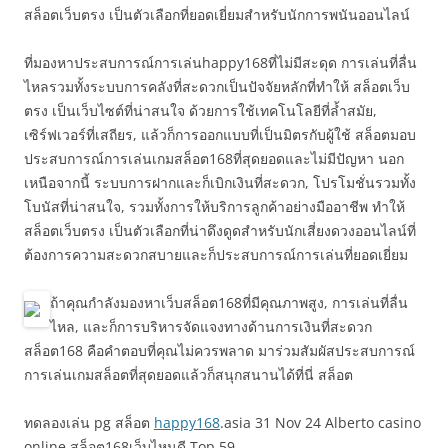
สล็อตเว็บตรง เป็นตัวเลือกที่ยอดเยี่ยมสำหรับนักการพนันออนไลน์
ที่มองหาประสบการณ์การเล่นhappy168ที่ไม่มีสะดุด การเล่นที่ลื่น
ไหลรวมทั้งระบบการคลังที่สะดวกเป็นปัจจัยหลักที่ทำให้ สล็อตเว็บ
ตรง เป็นเว็บไซต์ที่น่าสนใจ ด้วยการใช้เทคโนโลยีที่ล้ำสมัย,
เซิร์ฟเวอร์ที่เสถียร, แล้วก็การออกแบบที่เป็นมิตรกับผู้ใช้ สล็อตมอบ
ประสบการณ์การเล่นเกมสล็อต168ที่สุดยอดและไม่มีปัญหา นอก
เหนือจากนี้ ระบบการฝากและก็เบิกเงินที่สะดวก, โปรโมชั่นรวมทั้ง
โบนัสที่น่าสนใจ, รวมทั้งการให้บริการลูกค้าอย่างมืออาชีพ ทำให้
สล็อตเว็บตรง เป็นตัวเลือกที่น่าดึงดูดสำหรับนักเสี่ยงดวงออนไลน์ที่
ต้องการความสะดวกสบายและก็ประสบการณ์การเล่นที่ยอดเยี่ยม
ถ้าคุณกำลังมองหาเว็บสล็อต168ที่มีคุณภาพสูง, การเล่นที่ลื่น
ไหล, และก็การบริหารจัดแจงทางด้านการเงินที่สะดวก
สล็อต168 คือคำตอบที่คุณไม่ควรพลาด มาร่วมสัมผัสประสบการณ์
การเล่นเกมสล็อตที่สุดยอดแล้วก็สนุกสนานได้ที่นี่ สล็อต
ทดลองเล่น pg สล็อต
happy168
.asia 31 Nov 24 Alberto casino
online สล็อต168เว็บไหนดี Top 59