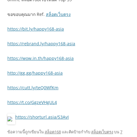
ขอขอบคุณมาก Ref.
สล็อตเว็บตรง
https://bit.ly/happy168-asia
https://rebrand.ly/happy168-asia
https://wow.in.th/happy168-asia
http://gg.gg/happy168-asia
https://cutt.ly/teQ0WfKm
https://t.co/GgzeVHgUL4
https://shorturl.asia/S3AvI
ข้อความนี้ถูกเขียนใน
สล็อต168
และติดป้ายกำกับ
สล็อตเว็บตรง
บน
7