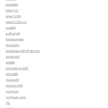
jinda888
Joker123
joker123th
jokers123th.co
juad69
Judhai168
kingdom66n
live22slot
lockdown168 เข้าสู่ระบบ
london45
lot888
lotto432 ทางเข้า
lotto888
macau69
monkey789
no1huay
no1huay.com
PG