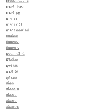
ทดลองเล่นสล็อต
ทางเข้า live22
ทางเข้าpg
บาคาร่า
บาคาร่า168
บาคาร่าออนไลน์
ปั่นสล็อต
ปั่นแตก66
ปั่นแตก77
พนันออนไลน์
พีจีสล็อต
พุซซี่888
มาเก๊า69
ยูฟ่าเบท
สล็อต
สล็อต168
สล็อต55
สล็อต66
สล็อต666