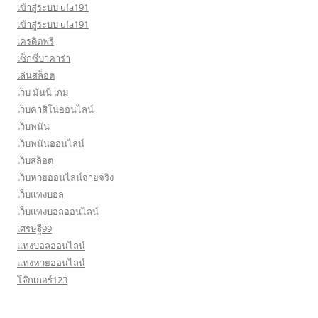
เข้าสู่ระบบ ufa191
เข้าสู่ระบบ ufa191
เครดิตฟรี
เซ็กซี่บาคาร่า
เล่นสล็อต
เว็บ มันนี่ เกม
เว็บคาสิโนออนไลน์
เว็บพนัน
เว็บพนันออนไลน์
เว็บสล็อต
เว็บหวยออนไลน์จ่ายจริง
เว็บแทงบอล
เว็บแทงบอลออนไลน์
เศรษฐี99
แทงบอลออนไลน์
แทงหวยออนไลน์
โจ๊กเกอร์123