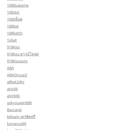
1688sagame
168slot
168สล็อต
188bet
188betth
1xbet
918Kiss
918kiss ดาวน์โหลด
918kissauto
ABA
ABAGroup2
allbet24hr
alot66
alot666
askyouwin888
Baccarat
bkkwin เครดิตฟรี
bonanza99