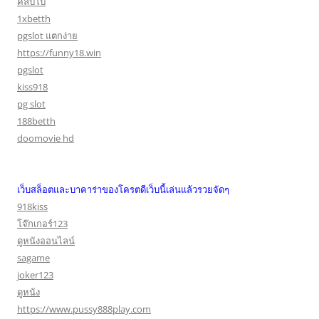
คลิปโป๊
1xbetth
pgslot แตกง่าย
https://funny18.win
pgslot
kiss918
pg slot
188betth
doomovie hd
เว็บสล็อตและบาคาร่าของโครตดีเว็บนี้เล่นแล้วรวยจัดๆ
918kiss
โจ๊กเกอร์123
ดูหนังออนไลน์
sagame
joker123
ดูหนัง
https://www.pussy888play.com