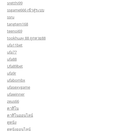
sretthi99
ssgame666 เข้าสู่ระบบ
ssru
tangtem168
teenoi69
tookhuay 88 ถูกหวย88
ufa11bet
ufa77
ufa88
Ufa89bet
ufa9r
ufabombx
ufasexygame
ufawinner
zeus66
คาสิโน
คาสิโนออนไลน์
ดูหนัง
ดูหนังออนไลน์