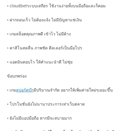
• cloudbetระบบเสถียร ใช้งานง่ายทั้งบนมือถือและก็คอม
• ฝากถอนเร็ว ไม่ต้องแจ้ง ไม่มีปัญหาแช่เงิน
• เกมสล็อตคุณภาพดี เข้าไว ไม่มีค้าง
• คาสิโนสดลื่น ภาพชัด ดีลเลอร์เป็นมือโปร
• แอดมินตอบไว ให้คำแนะนำดี ไม่ชุ่ย
ข้อบกพร่อง
• เกม
สปอร์ตบุ๊ก
มีปริมาณจำกัด อยากให้เพิ่มค่ายใหม่ๆเยอะขึ้น
• โปรโมชั่นยังไม่นานาประการเท่าเว็บตลาด
• ยังไม่มีแอปมือถือ หากมีจะสบายมาก