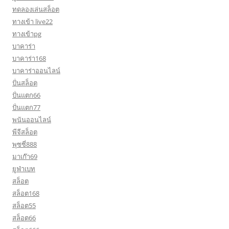
ทดลองเล่นสล็อต
ทางเข้า live22
ทางเข้าpg
บาคาร่า
บาคาร่า168
บาคาร่าออนไลน์
ปั่นสล็อต
ปั่นแตก66
ปั่นแตก77
พนันออนไลน์
พีจีสล็อต
พุซซี่888
มาเก๊า69
ยูฟ่าเบท
สล็อต
สล็อต168
สล็อต55
สล็อต66