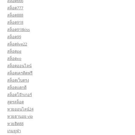
สล็อต666
สล็อต777
สล็อต888
สล็อต918
สล็อต918kiss
สล็อต99
สล็อตlive22
สล็อตpg
สล็อตxo
สล็อตออนไลน์
สล็อตเครดิตฟรี
สล็อตเว็บตรง
สล็อตแตกดี
สล็อตโจ๊กเกอร์
สูตรสล็อต
หวยออนไลน์24
หวยฮานอย vip
หวยฮิต88
เกมยูฟ่า