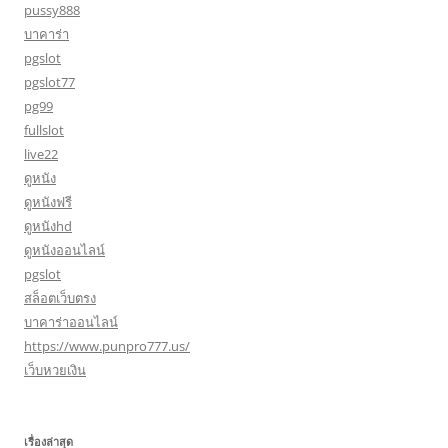
pussy888
บาคาร่า
pgslot
pgslot77
pg99
fullslot
live22
ดูหนัง
ดูหนังฟรี
ดูหนังhd
ดูหนังออนไลน์
pgslot
สล็อตเว็บตรง
บาคาร่าออนไลน์
https://www.punpro777.us/
เว็บหวยเงิน
เรื่องล่าสุด