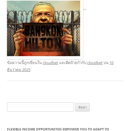
…
ข้อความนี้ถูกเขียนใน
cloudbet
และติดป้ายกำกับ
cloudbet
บน
10
ธันวาคม 2025
ค้นหา
สำหรับ:
FLEXIBLE INCOME OPPORTUNITIES EMPOWER YOU TO ADAPT TO