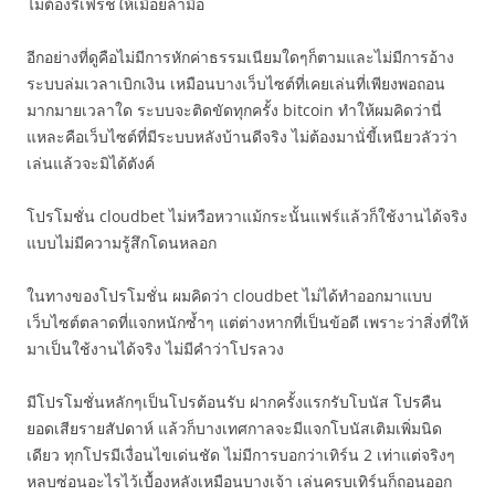
ไม่ต้องรีเฟรชให้เมื่อยล้ามือ
อีกอย่างที่ดูคือไม่มีการหักค่าธรรมเนียมใดๆก็ตามและไม่มีการอ้าง
ระบบล่มเวลาเบิกเงิน เหมือนบางเว็บไซต์ที่เคยเล่นที่เพียงพอถอน
มากมายเวลาใด ระบบจะติดขัดทุกครั้ง bitcoin ทำให้ผมคิดว่านี่
แหละคือเว็บไซต์ที่มีระบบหลังบ้านดีจริง ไม่ต้องมานั่ขี้เหนียวลัวว่า
เล่นแล้วจะมิได้ตังค์
โปรโมชั่น cloudbet ไม่หวือหวาแม้กระนั้นแฟร์แล้วก็ใช้งานได้จริง
แบบไม่มีความรู้สึกโดนหลอก
ในทางของโปรโมชั่น ผมคิดว่า cloudbet ไม่ได้ทำออกมาแบบ
เว็บไซต์ตลาดที่แจกหนักซ้ำๆ แต่ต่างหากที่เป็นข้อดี เพราะว่าสิ่งที่ให้
มาเป็นใช้งานได้จริง ไม่มีคำว่าโปรลวง
มีโปรโมชั่นหลักๆเป็นโปรต้อนรับ ฝากครั้งแรกรับโบนัส โปรคืน
ยอดเสียรายสัปดาห์ แล้วก็บางเทศกาลจะมีแจกโบนัสเติมเพิ่มนิด
เดียว ทุกโปรมีเงื่อนไขเด่นชัด ไม่มีการบอกว่าเทิร์น 2 เท่าแต่จริงๆ
หลบซ่อนอะไรไว้เบื้องหลังเหมือนบางเจ้า เล่นครบเทิร์นก็ถอนออก