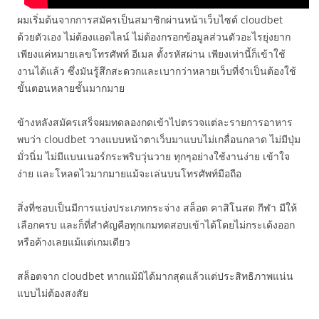
ผมเริ่มต้นจากการสมัครเป็นสมาชิกผ่านหน้าเว็บไซต์ cloudbet
ด้วยตัวเอง ไม่ต้องแอดไลน์ ไม่ต้องกรอกข้อมูลส่วนตัวอะไรยุ่งยาก
เพียงแค่หมายเลขโทรศัพท์ อีเมล ตั้งรหัสผ่าน เพียงเท่านี้ก็เข้าใช้
งานได้แล้ว ซึ่งมันรู้สึกสะดวกและเบากว่าหลายเว็บที่จำเป็นต้องใช้
ขั้นตอนหลายชั้นมากมาย
ข้างหลังสมัครเสร็จผมทดลองกดเข้าไปตรวจแต่ละรายการอาหาร
พบว่า cloudbet วางแบบหน้าตาเว็บมาแบบไม่เกลื่อนกลาด ไม่มีปุ่ม
มั่วนิ่ม ไม่มีแบนเนอร์กระพริบวุ่นวาย ทุกๆอย่างใช้งานง่าย เข้าใจ
ง่าย และโหลดไวมากมายแม้จะเล่นบนโทรศัพท์มือถือ
สิ่งที่ชอบเป็นมีการแบ่งประเภทกระจ่าง สล็อต คาสิโนสด กีฬา มีให้
เลือกครบ และก็ที่สำคัญคือทุกเกมทดสอบเข้าได้โดยไม่กระเด้งออก
หรือค้างเลยแม้แต่เกมเดียว
สล็อตจาก cloudbet หากแม้มิได้มากสุดแล้วแต่ประสิทธิภาพแน่น
แบบไม่ต้องสงสัย