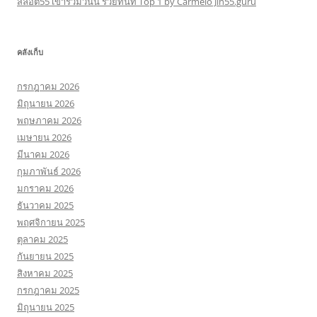
สล็อต55 เข้าร่วมวันนี้ รวยทันที Top 1 by Carmelo Jin55.guru
คลังเก็บ
กรกฎาคม 2026
มิถุนายน 2026
พฤษภาคม 2026
เมษายน 2026
มีนาคม 2026
กุมภาพันธ์ 2026
มกราคม 2026
ธันวาคม 2025
พฤศจิกายน 2025
ตุลาคม 2025
กันยายน 2025
สิงหาคม 2025
กรกฎาคม 2025
มิถุนายน 2025