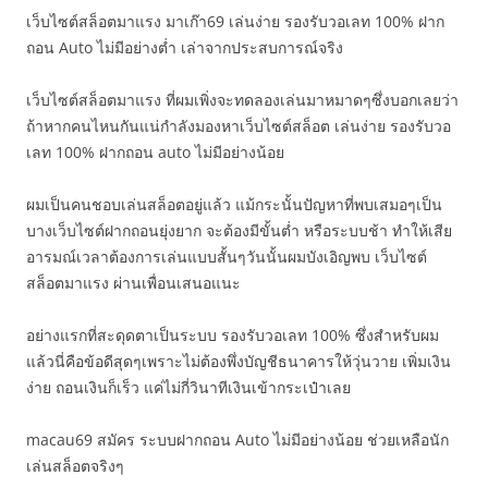
เว็บไซต์สล็อตมาแรง มาเก๊า69 เล่นง่าย รองรับวอเลท 100% ฝาก
ถอน Auto ไม่มีอย่างต่ำ เล่าจากประสบการณ์จริง
เว็บไซต์สล็อตมาแรง ที่ผมเพิ่งจะทดลองเล่นมาหมาดๆซึ่งบอกเลยว่า
ถ้าหากคนไหนกันแน่กำลังมองหาเว็บไซต์สล็อต เล่นง่าย รองรับวอ
เลท 100% ฝากถอน auto ไม่มีอย่างน้อย
ผมเป็นคนชอบเล่นสล็อตอยู่แล้ว แม้กระนั้นปัญหาที่พบเสมอๆเป็น
บางเว็บไซต์ฝากถอนยุ่งยาก จะต้องมีขั้นต่ำ หรือระบบช้า ทำให้เสีย
อารมณ์เวลาต้องการเล่นแบบสั้นๆวันนั้นผมบังเอิญพบ เว็บไซต์
สล็อตมาแรง ผ่านเพื่อนเสนอแนะ
อย่างแรกที่สะดุดตาเป็นระบบ รองรับวอเลท 100% ซึ่งสำหรับผม
แล้วนี่คือข้อดีสุดๆเพราะไม่ต้องพึ่งบัญชีธนาคารให้วุ่นวาย เพิ่มเงิน
ง่าย ถอนเงินก็เร็ว แค่ไม่กี่วินาทีเงินเข้ากระเป๋าเลย
macau69 สมัคร ระบบฝากถอน Auto ไม่มีอย่างน้อย ช่วยเหลือนัก
เล่นสล็อตจริงๆ