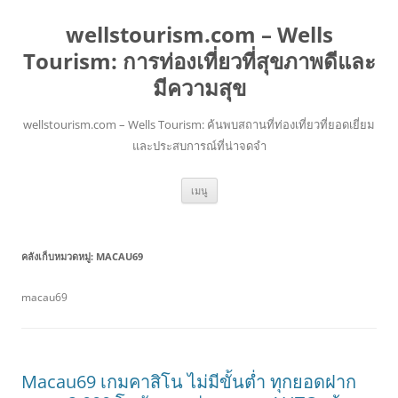
wellstourism.com – Wells
Tourism: การท่องเที่ยวที่สุขภาพดีและ
มีความสุข
wellstourism.com – Wells Tourism: ค้นพบสถานที่ท่องเที่ยวที่ยอดเยี่ยม
และประสบการณ์ที่น่าจดจำ
ข้าม
เมนู
ไป
ยัง
เนื้อหา
คลังเก็บหมวดหมู่:
MACAU69
macau69
Macau69 เกมคาสิโน ไม่มีขั้นต่ำ ทุกยอดฝาก