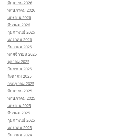
มิถุนายน 2026
พฤษภาคม 2026
เมษายน 2026
มีนาคม 2026
กุมภาพันธ์ 2026
มกราคม 2026
ธันวาคม 2025
พฤศจิกายน 2025
ตุลาคม 2025
กันยายน 2025
สิงหาคม 2025
กรกฎาคม 2025
มิถุนายน 2025
พฤษภาคม 2025
เมษายน 2025
มีนาคม 2025
กุมภาพันธ์ 2025
มกราคม 2025
ธันวาคม 2024