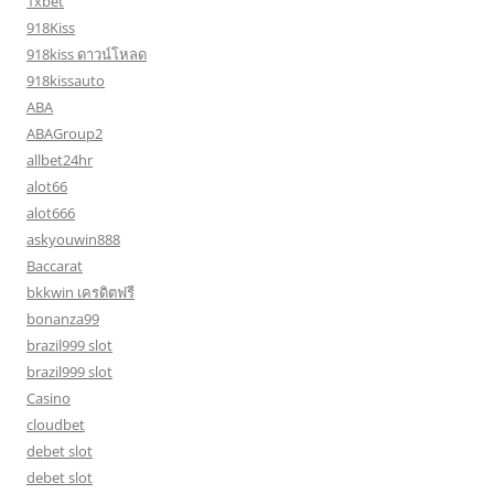
1xbet
918Kiss
918kiss ดาวน์โหลด
918kissauto
ABA
ABAGroup2
allbet24hr
alot66
alot666
askyouwin888
Baccarat
bkkwin เครดิตฟรี
bonanza99
brazil999 slot
brazil999 slot
Casino
cloudbet
debet slot
debet slot