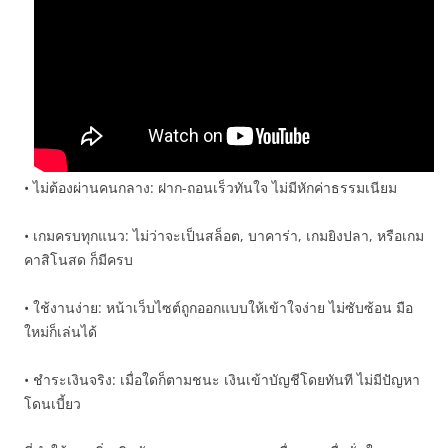
• ไม่ต้องผ่านคนกลาง: ฝาก-ถอนเร็วทันใจ ไม่มีหักค่าธรรมเนียม
• เกมครบทุกแนว: ไม่ว่าจะเป็นสล็อต, บาคาร่า, เกมยิงปลา, หรือเกม
คาสิโนสด ก็มีครบ
• ใช้งานง่าย: หน้าเว็บไซต์ถูกออกแบบให้เข้าใจง่าย ไม่ซับซ้อน มือ
ใหม่ก็เล่นได้
• ชำระเงินจริง: เมื่อใดก็ตามชนะ เงินเข้าบัญชีโดยทันที ไม่มีปัญหา
โดนเบี้ยว