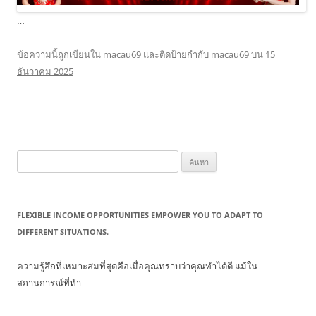
…
ข้อความนี้ถูกเขียนใน
macau69
และติดป้ายกำกับ
macau69
บน
15
ธันวาคม 2025
ค้นหา
สำหรับ:
FLEXIBLE INCOME OPPORTUNITIES EMPOWER YOU TO ADAPT TO
DIFFERENT SITUATIONS.
ความรู้สึกที่เหมาะสมที่สุดคือเมื่อคุณทราบว่าคุณทำได้ดี แม้ใน
สถานการณ์ที่ท้า