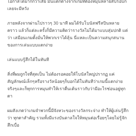
โอกาสได้มากกว่าเสีย มันแตกต่างจากเกมที่ต้องหมุนหลายสิบรอบก็
เลยจะมีหวัง
ภายหลังจากผ่านไปราวๆ 30 นาที ผมได้รับโบนัสฟรีสปินหลาย
คราว แล้วก็แต่ละครั้งก็มีความคิดว่ารางวัลไม่ได้มาแบบสุ่มปกติ แต่
ว่า เสมือนเกมตั้งมั่นให้พวกเราได้ลุ้น นี่แหละเป็นความสนุกสนาน
ของการเล่นแบบแตกง่าย
เล่นแบบรู้สึกได้ในทันที
สิ่งที่ผมถูกใจที่สุดเป็น ไม่ต้องรอคอยให้โบนัสใหญ่ปรากฏ แค่
สัญลักษณ์เล็กๆหรือรางวัลน้อยๆก็บอกได้ในทันทีว่าเกมนี้แตกง่าย
จริงๆและก็ทุกการหมุนทำให้เราตื่นเต้นราวกับว่ามีอะไรซ่อนอยู่ทุก
ตา
ผมสังเกตว่าเกมจำพวกนี้มีจังหวะของรางวัลกระจ่าง ทำให้ผู้เล่นรู้สึก
ว่า ทุกตาสำคัญ รวมทั้งมีแรงบันดาลใจให้หมุนต่อเรื่อยๆโดยไม่รู้จัก
สึกเบื่อ