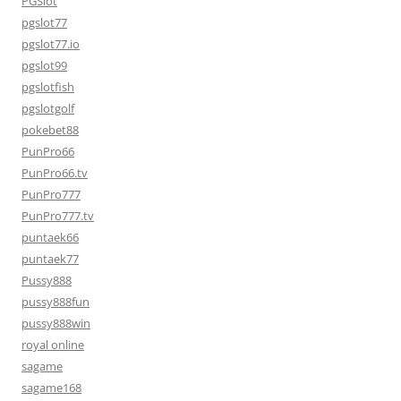
PGSlot
pgslot77
pgslot77.io
pgslot99
pgslotfish
pgslotgolf
pokebet88
PunPro66
PunPro66.tv
PunPro777
PunPro777.tv
puntaek66
puntaek77
Pussy888
pussy888fun
pussy888win
royal online
sagame
sagame168