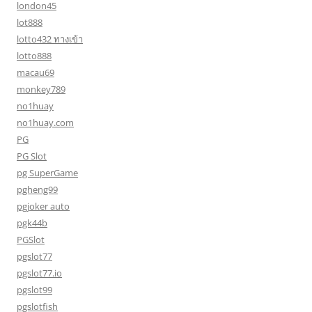
london45
lot888
lotto432 ทางเข้า
lotto888
macau69
monkey789
no1huay
no1huay.com
PG
PG Slot
pg SuperGame
pgheng99
pgjoker auto
pgk44b
PGSlot
pgslot77
pgslot77.io
pgslot99
pgslotfish