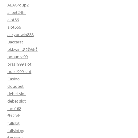
ABAGroup2
allbet24hr
alot66
alot666
askyouwin888
Baccarat
bkkwin เครดิตฟรี
bonanza99
brazil999 slot
brazil999 slot
Casino
cloudbet
debet slot
debet slot
faro168
ff123th
fullslot
fullslotpg