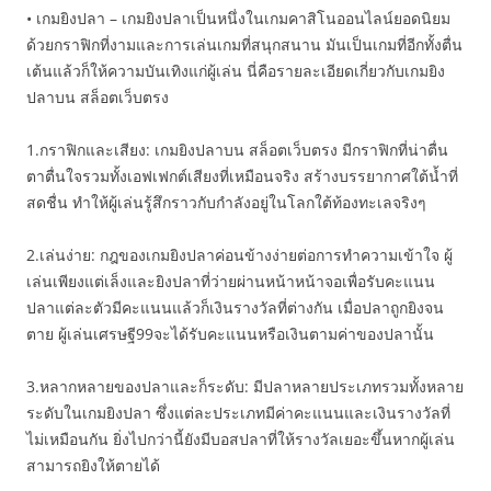
• เกมยิงปลา – เกมยิงปลาเป็นหนึ่งในเกมคาสิโนออนไลน์ยอดนิยม
ด้วยกราฟิกที่งามและการเล่นเกมที่สนุกสนาน มันเป็นเกมที่อีกทั้งตื่น
เต้นแล้วก็ให้ความบันเทิงแก่ผู้เล่น นี่คือรายละเอียดเกี่ยวกับเกมยิง
ปลาบน สล็อตเว็บตรง
1.กราฟิกและเสียง: เกมยิงปลาบน สล็อตเว็บตรง มีกราฟิกที่น่าตื่น
ตาตื่นใจรวมทั้งเอฟเฟกต์เสียงที่เหมือนจริง สร้างบรรยากาศใต้น้ำที่
สดชื่น ทำให้ผู้เล่นรู้สึกราวกับกำลังอยู่ในโลกใต้ท้องทะเลจริงๆ
2.เล่นง่าย: กฎของเกมยิงปลาค่อนข้างง่ายต่อการทำความเข้าใจ ผู้
เล่นเพียงแต่เล็งและยิงปลาที่ว่ายผ่านหน้าหน้าจอเพื่อรับคะแนน
ปลาแต่ละตัวมีคะแนนแล้วก็เงินรางวัลที่ต่างกัน เมื่อปลาถูกยิงจน
ตาย ผู้เล่นเศรษฐี99จะได้รับคะแนนหรือเงินตามค่าของปลานั้น
3.หลากหลายของปลาและก็ระดับ: มีปลาหลายประเภทรวมทั้งหลาย
ระดับในเกมยิงปลา ซึ่งแต่ละประเภทมีค่าคะแนนและเงินรางวัลที่
ไม่เหมือนกัน ยิ่งไปกว่านี้ยังมีบอสปลาที่ให้รางวัลเยอะขึ้นหากผู้เล่น
สามารถยิงให้ตายได้