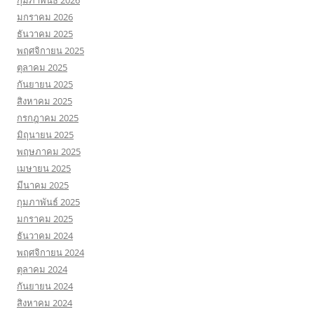
กุมภาพันธ์ 2026
มกราคม 2026
ธันวาคม 2025
พฤศจิกายน 2025
ตุลาคม 2025
กันยายน 2025
สิงหาคม 2025
กรกฎาคม 2025
มิถุนายน 2025
พฤษภาคม 2025
เมษายน 2025
มีนาคม 2025
กุมภาพันธ์ 2025
มกราคม 2025
ธันวาคม 2024
พฤศจิกายน 2024
ตุลาคม 2024
กันยายน 2024
สิงหาคม 2024