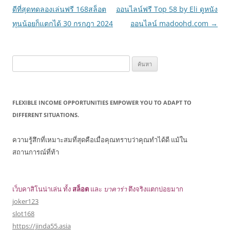
ดีที่สุดทดลองเล่นฟรี 168สล็อต
ออนไลน์ฟรี Top 58 by Eli ดูหนัง
ทุนน้อยก็แตกได้ 30 กรกฎา 2024
ออนไลน์ madoohd.com
→
ค้นหา
สำหรับ:
FLEXIBLE INCOME OPPORTUNITIES EMPOWER YOU TO ADAPT TO
DIFFERENT SITUATIONS.
ความรู้สึกที่เหมาะสมที่สุดคือเมื่อคุณทราบว่าคุณทำได้ดี แม้ใน
สถานการณ์ที่ท้า
เว็บคาสิโนน่าเล่น ทั้ง
สล็อต
และ
บาคาร่า
ตึงจริงแตกบ่อยมาก
joker123
slot168
https://jinda55.asia