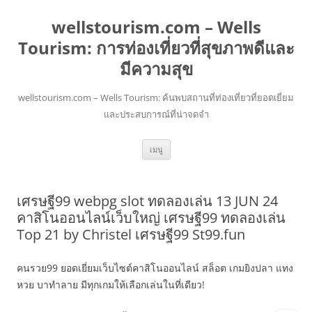
wellstourism.com – Wells
Tourism: การท่องเที่ยวที่สุขภาพดีและ
มีความสุข
wellstourism.com – Wells Tourism: ค้นพบสถานที่ท่องเที่ยวที่ยอดเยี่ยม
และประสบการณ์ที่น่าจดจำ
ข้าม
เมนู
ไป
ยัง
เนื้อหา
เศรษฐี99 webpg slot ทดลองเล่น 13 JUN 24
คาสิโนออนไลน์เว็บใหญ่ เศรษฐี99 ทดลองเล่น
Top 21 by Christel เศรษฐี99 St99.fun
คนรวย99 ยอดเยี่ยมเว็บไซต์คาสิโนออนไลน์ สล็อต เกมยิงปลา แทง
หวย บาทำลาย มีทุกเกมให้เลือกเล่นในที่เดียว!