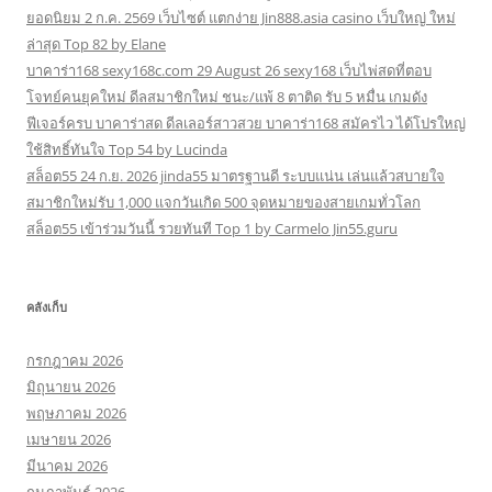
ยอดนิยม 2 ก.ค. 2569 เว็บไซต์ แตกง่าย Jin888.asia casino เว็บใหญ่ ใหม่
ล่าสุด Top 82 by Elane
บาคาร่า168 sexy168c.com 29 August 26 sexy168 เว็บไพ่สดที่ตอบ
โจทย์คนยุคใหม่ ดีลสมาชิกใหม่ ชนะ/แพ้ 8 ตาติด รับ 5 หมื่น เกมดัง
ฟีเจอร์ครบ บาคาร่าสด ดีลเลอร์สาวสวย บาคาร่า168 สมัครไว ได้โปรใหญ่
ใช้สิทธิ์ทันใจ Top 54 by Lucinda
สล็อต55 24 ก.ย. 2026 jinda55 มาตรฐานดี ระบบแน่น เล่นแล้วสบายใจ
สมาชิกใหม่รับ 1,000 แจกวันเกิด 500 จุดหมายของสายเกมทั่วโลก
สล็อต55 เข้าร่วมวันนี้ รวยทันที Top 1 by Carmelo Jin55.guru
คลังเก็บ
กรกฎาคม 2026
มิถุนายน 2026
พฤษภาคม 2026
เมษายน 2026
มีนาคม 2026