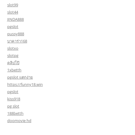
slot99
slot44
JINDA888
pgslot
pussy888
บาคาร่า168
slotxo
slotpg
คลิปโป๊
1xbetth
pgslot แตกง่าย
https://funny18.win
pgslot
kiss918
pg slot
188betth
doomovie hd