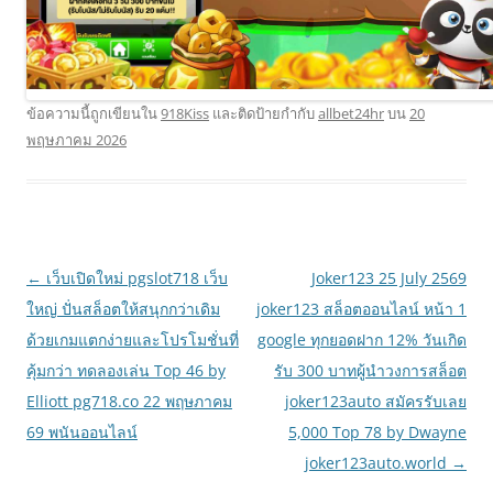
ข้อความนี้ถูกเขียนใน
918Kiss
และติดป้ายกำกับ
allbet24hr
บน
20
พฤษภาคม 2026
เมนู
←
เว็บเปิดใหม่ pgslot718 เว็บ
Joker123 25 July 2569
นำทาง
ใหญ่ ปั่นสล็อตให้สนุกกว่าเดิม
joker123 สล็อตออนไลน์ หน้า 1
เรื่อง
ด้วยเกมแตกง่ายและโปรโมชั่นที่
google ทุกยอดฝาก 12% วันเกิด
คุ้มกว่า ทดลองเล่น Top 46 by
รับ 300 บาทผู้นำวงการสล็อต
Elliott pg718.co 22 พฤษภาคม
joker123auto สมัครรับเลย
69 พนันออนไลน์
5,000 Top 78 by Dwayne
joker123auto.world
→