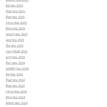
ตุลาคม 2025
กันยายน 2025
สิงหาคม 2025
กรกฎาคม 2025
มิถุนายน 2025
พฤษภาคม 2025
เมษายน 2025
มีนาคม 2025
กุมภาพันธ์ 2025
มกราคม 2025
ธันวาคม 2024
พฤศจิกายน 2024
ตุลาคม 2024
กันยายน 2024
สิงหาคม 2024
กรกฎาคม 2024
มิถุนายน 2024
พฤษภาคม 2024