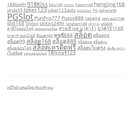
918Kiss
hengjing168
188betth
faro168
happy168
fullslot
Joker123
jinda55
joker123auto
PG
pgheng99
live22slot
PGSlot
PunPro777
Pussy888
sagame
sexyauto168
slot168
slotxo24hr
Slotxo
tangtem168
ufabet
UFA11k
บาคาร่า168
ทางเข้าpg
บาคาร่า
คาสิโนออนไลน์
ทดลองเล่นสล็อต
สล็อต
พุซซี่888
สล็อต66
บาคาร่าออนไลน์
ปั่นแตก66
สล็อต168
สล็อต888
สล็อต99
สล็อตpg
สล็อตxo
สล็อตเครดิตฟรี
สล็อตเว็บตรง
สล็อตออนไลน์
เซ็กซี่บาคาร่า
โจ๊กเกอร์123
เว็บสล็อต
แทงบอลออนไลน์
ภูมิใจนำเสนอโดย WordPress