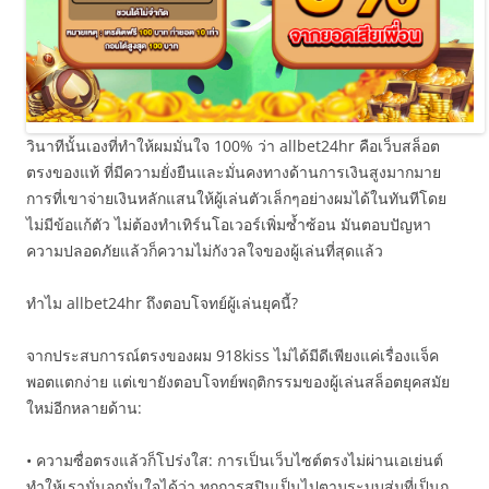
วินาทีนั้นเองที่ทำให้ผมมั่นใจ 100% ว่า allbet24hr คือเว็บสล็อต
ตรงของแท้ ที่มีความยั่งยืนและมั่นคงทางด้านการเงินสูงมากมาย
การที่เขาจ่ายเงินหลักแสนให้ผู้เล่นตัวเล็กๆอย่างผมได้ในทันทีโดย
ไม่มีข้อแก้ตัว ไม่ต้องทำเทิร์นโอเวอร์เพิ่มซ้ำซ้อน มันตอบปัญหา
ความปลอดภัยแล้วก็ความไม่กังวลใจของผู้เล่นที่สุดแล้ว
ทำไม allbet24hr ถึงตอบโจทย์ผู้เล่นยุคนี้?
จากประสบการณ์ตรงของผม 918kiss ไม่ได้มีดีเพียงแค่เรื่องแจ็ค
พอตแตกง่าย แต่เขายังตอบโจทย์พฤติกรรมของผู้เล่นสล็อตยุคสมัย
ใหม่อีกหลายด้าน:
• ความซื่อตรงแล้วก็โปร่งใส: การเป็นเว็บไซต์ตรงไม่ผ่านเอเย่นต์
ทำให้เรามั่นอกมั่นใจได้ว่า ทุกการสปินเป็นไปตามระบบสุ่มที่เป็นก