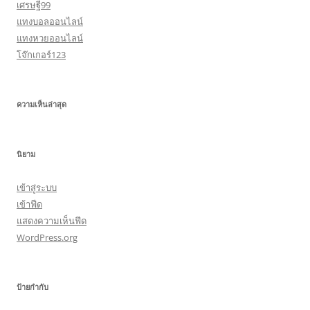
เศรษฐี99
แทงบอลออนไลน์
แทงหวยออนไลน์
โจ๊กเกอร์123
ความเห็นล่าสุด
นิยาม
เข้าสู่ระบบ
เข้าฟีด
แสดงความเห็นฟีด
WordPress.org
ป้ายกำกับ