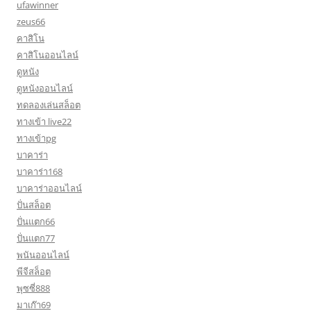
ufawinner
zeus66
คาสิโน
คาสิโนออนไลน์
ดูหนัง
ดูหนังออนไลน์
ทดลองเล่นสล็อต
ทางเข้า live22
ทางเข้าpg
บาคาร่า
บาคาร่า168
บาคาร่าออนไลน์
ปั่นสล็อต
ปั่นแตก66
ปั่นแตก77
พนันออนไลน์
พีจีสล็อต
พุซซี่888
มาเก๊า69