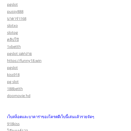
pgslot
pussy888
บาคาร่า168
slotxo
slotpg
คลิปโป๊
1xbetth
pgslot แตกง่าย
https://funny18.win
pgslot
kiss918
pg slot
188betth
doomovie hd
เว็บสล็อตและบาคาร่าของโครตดีเว็บนี้เล่นแล้วรวยจัดๆ
918kiss
โจ๊กเกอร์123