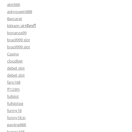
alot666
askyouwin888
Baccarat
bkkwin เครดิตฟรี
bonanza99
brazil999 slot
brazil999 slot
Casino
cloudbet
debet slot
debet slot
faro168
ff123th
fullslot
fullslotpg
funny18
funny18.in
gaojing888
happy168