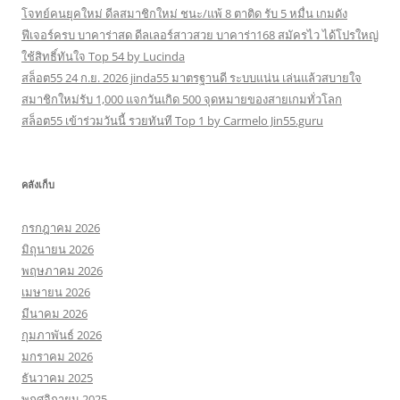
โจทย์คนยุคใหม่ ดีลสมาชิกใหม่ ชนะ/แพ้ 8 ตาติด รับ 5 หมื่น เกมดัง
ฟีเจอร์ครบ บาคาร่าสด ดีลเลอร์สาวสวย บาคาร่า168 สมัครไว ได้โปรใหญ่
ใช้สิทธิ์ทันใจ Top 54 by Lucinda
สล็อต55 24 ก.ย. 2026 jinda55 มาตรฐานดี ระบบแน่น เล่นแล้วสบายใจ
สมาชิกใหม่รับ 1,000 แจกวันเกิด 500 จุดหมายของสายเกมทั่วโลก
สล็อต55 เข้าร่วมวันนี้ รวยทันที Top 1 by Carmelo Jin55.guru
คลังเก็บ
กรกฎาคม 2026
มิถุนายน 2026
พฤษภาคม 2026
เมษายน 2026
มีนาคม 2026
กุมภาพันธ์ 2026
มกราคม 2026
ธันวาคม 2025
พฤศจิกายน 2025