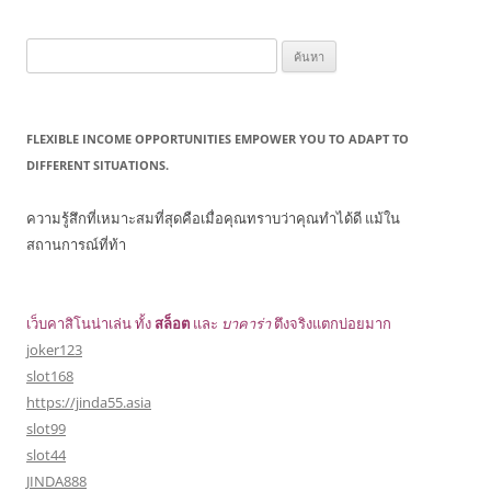
ค้นหา
สำหรับ:
FLEXIBLE INCOME OPPORTUNITIES EMPOWER YOU TO ADAPT TO
DIFFERENT SITUATIONS.
ความรู้สึกที่เหมาะสมที่สุดคือเมื่อคุณทราบว่าคุณทำได้ดี แม้ใน
สถานการณ์ที่ท้า
เว็บคาสิโนน่าเล่น ทั้ง
สล็อต
และ
บาคาร่า
ตึงจริงแตกบ่อยมาก
joker123
slot168
https://jinda55.asia
slot99
slot44
JINDA888