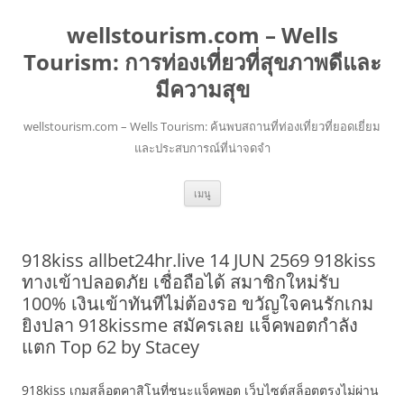
wellstourism.com – Wells
Tourism: การท่องเที่ยวที่สุขภาพดีและ
มีความสุข
wellstourism.com – Wells Tourism: ค้นพบสถานที่ท่องเที่ยวที่ยอดเยี่ยม
และประสบการณ์ที่น่าจดจำ
ข้าม
เมนู
ไป
ยัง
เนื้อหา
918kiss allbet24hr.live 14 JUN 2569 918kiss
ทางเข้าปลอดภัย เชื่อถือได้ สมาชิกใหม่รับ
100% เงินเข้าทันทีไม่ต้องรอ ขวัญใจคนรักเกม
ยิงปลา 918kissme สมัครเลย แจ็คพอตกำลัง
แตก Top 62 by Stacey
918kiss เกมสล็อตคาสิโนที่ชนะแจ็คพอต เว็บไซต์สล็อตตรงไม่ผ่าน