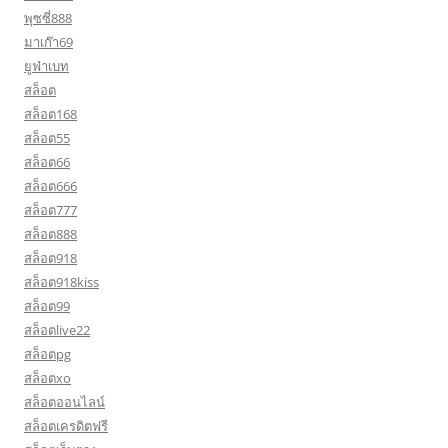
พุซซี่888
มาเก๊า69
ยูฟ่าเบท
สล็อต
สล็อต168
สล็อต55
สล็อต66
สล็อต666
สล็อต777
สล็อต888
สล็อต918
สล็อต918kiss
สล็อต99
สล็อตlive22
สล็อตpg
สล็อตxo
สล็อตออนไลน์
สล็อตเครดิตฟรี