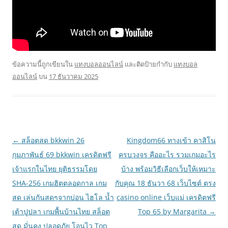
ข้อความนี้ถูกเขียนใน
แทงบอลออนไลน์
และติดป้ายกำกับ
แทงบอล
ออนไลน์
บน
17 ธันวาคม 2025
เมนู
←
สล็อตสด bkkwin 26
Kingdom66 ทางเข้า คาสิโน
นำทาง
กุมภาพันธ์ 69 bkkwin เครดิตฟรี
ครบวงจร คืออะไร รวมเกมอะไร
เรื่อง
เจ้าแรกในไทย ยุติธรรมโดย
บ้าง พร้อมวิธีเลือกเว็บให้เหมาะ
SHA-256 เกมฮิตตลอดกาล เกม
กับคุณ 18 ธันวา 68 เว็บไซต์ ตรง
สด เล่นกันสดๆจากบ่อน ไฮโล น้ำ
casino online เว็บแม่ เครดิตฟรี
เต้าปูปลา เกมพื้นบ้านไทย สล็อต
Top 65 by Margarita
→
สด มั่นคง ปลอดภัย โอนไว Top