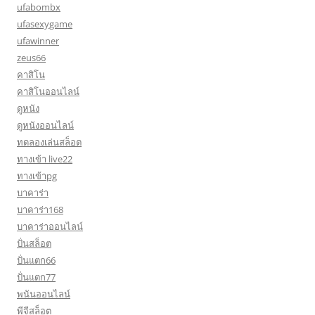
ufabombx
ufasexygame
ufawinner
zeus66
คาสิโน
คาสิโนออนไลน์
ดูหนัง
ดูหนังออนไลน์
ทดลองเล่นสล็อต
ทางเข้า live22
ทางเข้าpg
บาคาร่า
บาคาร่า168
บาคาร่าออนไลน์
ปั่นสล็อต
ปั่นแตก66
ปั่นแตก77
พนันออนไลน์
พีจีสล็อต