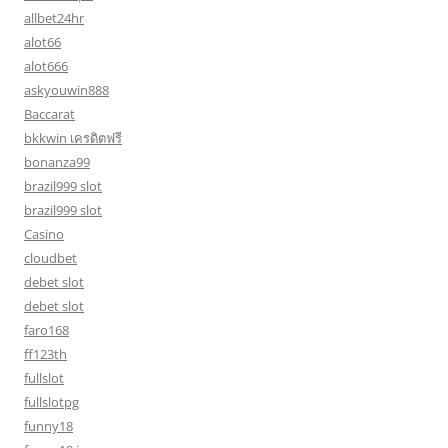
allbet24hr
alot66
alot666
askyouwin888
Baccarat
bkkwin เครดิตฟรี
bonanza99
brazil999 slot
brazil999 slot
Casino
cloudbet
debet slot
debet slot
faro168
ff123th
fullslot
fullslotpg
funny18