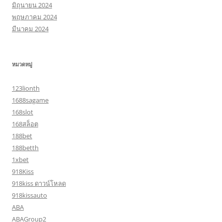
มิถุนายน 2024
พฤษภาคม 2024
มีนาคม 2024
หมวดหมู่
123lionth
1688sagame
168slot
168สล็อต
188bet
188betth
1xbet
918Kiss
918kiss ดาวน์โหลด
918kissauto
ABA
ABAGroup2