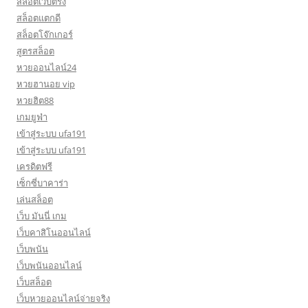
สล็อตเว็บตรง
สล็อตแตกดี
สล็อตโจ๊กเกอร์
สูตรสล็อต
หวยออนไลน์24
หวยฮานอย vip
หวยฮิต88
เกมยูฟ่า
เข้าสู่ระบบ ufa191
เข้าสู่ระบบ ufa191
เครดิตฟรี
เซ็กซี่บาคาร่า
เล่นสล็อต
เว็บ มันนี่ เกม
เว็บคาสิโนออนไลน์
เว็บพนัน
เว็บพนันออนไลน์
เว็บสล็อต
เว็บหวยออนไลน์จ่ายจริง