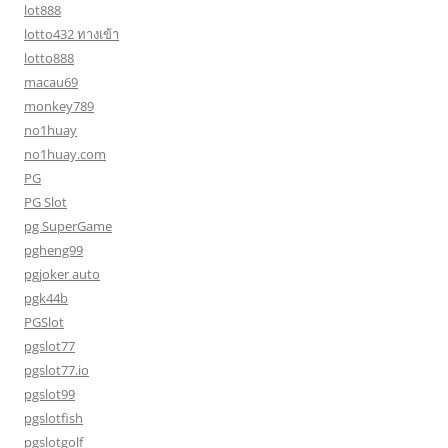
lot888
lotto432 ทางเข้า
lotto888
macau69
monkey789
no1huay
no1huay.com
PG
PG Slot
pg SuperGame
pgheng99
pgjoker auto
pgk44b
PGSlot
pgslot77
pgslot77.io
pgslot99
pgslotfish
pgslotgolf