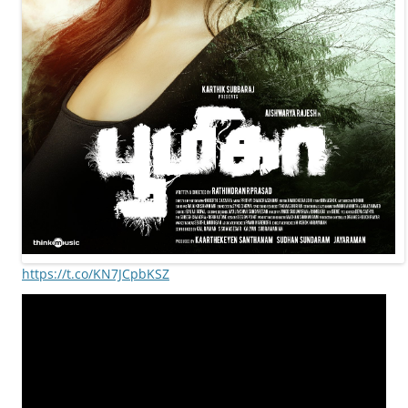
https://t.co/KN7JCpbKSZ