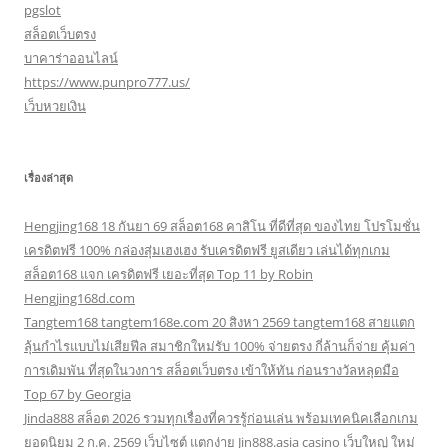
pgslot
สล็อตเว็บตรง
บาคาร่าออนไลน์
https://www.punpro777.us/
เว็บหวยเงิน
เรื่องล่าสุด
Hengjing168 18 กันยา 69 สล็อต168 คาสิโน ที่ดีที่สุด ของไทย โปรโมชั่น
เครดิตฟรี 100% กล่องสุ่มเฮงเฮง รับเครดิตฟรี ยูสเดียว เล่นได้ทุกเกม
สล็อต168 แจก เครดิตฟรี เยอะที่สุด Top 11 by Robin
Hengjing168d.com
Tangtem168 tangtem168e.com 20 สิงหา 2569 tangtem168 สายแตก
ลุ้นกำไรแบบไม่เสียฟีล สมาชิกใหม่รับ 100% จ่ายตรง กี่ล้านก็จ่าย คุ้มค่า
การเดิมพัน ที่สุดในวงการ สล็อตเว็บตรง เข้าให้ทัน ก่อนรางวัลหลุดมือ
Top 67 by Georgia
Jinda888 สล็อต 2026 รวมทุกเรื่องที่ควรรู้ก่อนเล่น พร้อมเทคนิคเลือกเกม
ยอดนิยม 2 ก.ค. 2569 เว็บไซต์ แตกง่าย Jin888.asia casino เว็บใหญ่ ใหม่