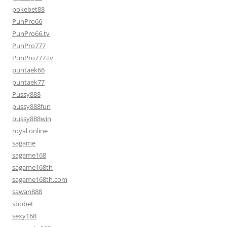
pokebet88
PunPro66
PunPro66.tv
PunPro777
PunPro777.tv
puntaek66
puntaek77
Pussy888
pussy888fun
pussy888win
royal online
sagame
sagame168
sagame168th
sagame168th.com
sawan888
sbobet
sexy168