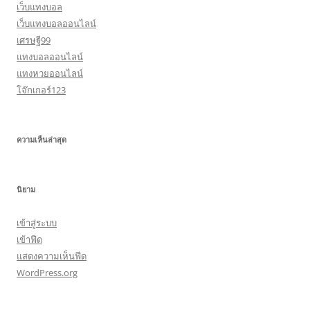
เว็บแทงบอล
เว็บแทงบอลออนไลน์
เศรษฐี99
แทงบอลออนไลน์
แทงหวยออนไลน์
โจ๊กเกอร์123
ความเห็นล่าสุด
นิยาม
เข้าสู่ระบบ
เข้าฟีด
แสดงความเห็นฟีด
WordPress.org