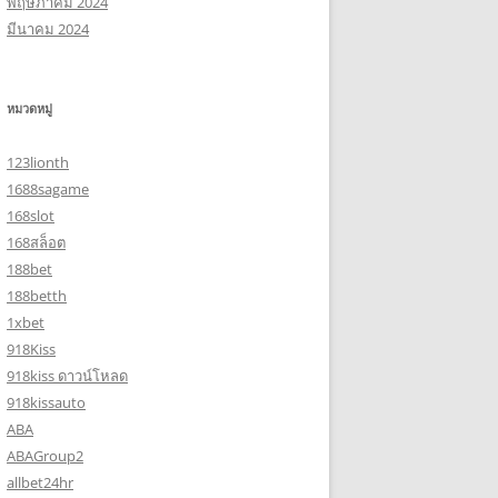
พฤษภาคม 2024
มีนาคม 2024
หมวดหมู่
123lionth
1688sagame
168slot
168สล็อต
188bet
188betth
1xbet
918Kiss
918kiss ดาวน์โหลด
918kissauto
ABA
ABAGroup2
allbet24hr