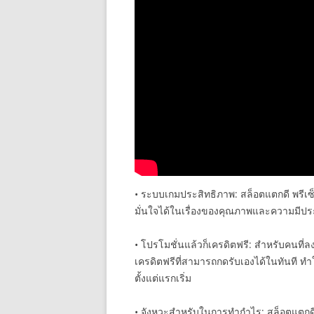
• ระบบเกมประสิทธิภาพ: สล็อตแตกดี พรีเซ
มั่นใจได้ในเรื่องของคุณภาพและความมีป
• โปรโมชั่นแล้วก็เครดิตฟรี: สำหรับคนที่ล
เครดิตฟรีที่สามารถกดรับเองได้ในทันที ทำให
ตั้งแต่แรกเริ่ม
• จังหวะสำหรับในการทำกำไร: สล็อตแตก