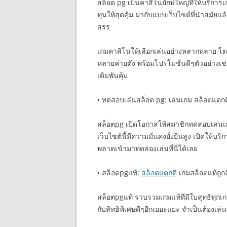
สล็อต pg เป็นคาสิโนยักษ์ใหญ่ที่ให้บร
ทุนให้สุดคุ้ม มากับแบบเว็บไซต์ที่นำสมัยแ
สรร
เกมคาสิโนให้เลือกเล่นอย่างหลากหลาย โดย
หลายค่ายดัง พร้อมโปรโมชั่นดีๆตัวอย่างเช่
เดิมพันคุ้ม
• ทดสอบเล่นสล็อต pg: เล่นเกม สล็อตแตก
สล็อตpg เปิดโอกาสให้สมาชิกทดสอบเล่นเก
เว็บไซต์นี้มีความมั่นคงยั่งยืนสูง เปิดให้
พลาดเข้ามาทดลองเล่นที่นี่ได้เลย
• สล็อตpgแท้:
สล็อตแตกดี
เกมสล็อตแท้ถูกลิ
สล็อตpgแท้ รวบรวมเกมแท้ที่มีใบสุทธิทุกเก
กับสิทธิพิเศษดีๆอีกเยอะแยะ จำเป็นต้องเล่น