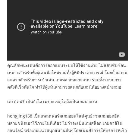
คุณลักษณะเด่นคือการออกแบบระบบให้ใช้งานง่าย ไม่สลับซับซ้อน
เหมาะสำหรับทั้งผู้เล่นมือใหม่รวมทั้งผู้ที่มีประสบการณ์ โดยย้ำความ
สะดวกสำหรับการเข้าเล่น เกมหลากหลายแบบ รวมทั้งระบบการ
คลังที่เร็วทันใจ ทำให้ผู้เล่นสามารถสนุกกับเกมได้อย่างสม่ำเสมอ
เครดิตฟรี เป็นยังไง เพราะเหตุใดถึงเป็นเกมมาแรง
hengjing168 เป็นแพลตฟอร์มเกมออนไลน์ศูนย์รวมเกมยอดฮิต
หลายชนิดเอาไว้ภายในที่เดียว ไม่ว่าจะเป็นเกมสล็อต เกมคาสิโน
ออนไลน์ หรือเกมแนวสนุกสนานอื่นๆโดยเน้นย้ำการให้บริการที่เร็ว