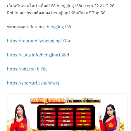
เว็บพนันออนไลน์ สล็อต168 hengjing168d.com 22 AUG 26
Robin อยากรวยต้องลอง hengjing168สมัครฟรี Top 56
ขอขอบคุณreference
hengjing168
https://rebrand.ly/hengjing168-d
https://cutly.info/hengjing168-d
https://bitt.to/1bj78c
https://shorturl.asia/4PwXJ