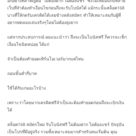
อีกอย่างที่สำคัญคือ “ไม่ต้องฝาก ไม่ต้องแชร์” ซึ่งไม่เหมือนกับหลาย
เว็บที่จำต้องทำเงื่อนไขก่อนถึงจะรับโบนัสได้ แม้กระนั้นสล็อต168
บางที่ให้กดรับเครดิตได้เลยข้างหลังสมัคร ทำให้เหมาะสมกับผู้ที่
อยากทดลองเล่นจริงๆโดยไม่ต้องยุ่งยาก
แต่จากประสบการณ์ ผมแนะนำว่า ถึงจะเป็นโบนัสฟรี ก็ควรจะเช็ก
เงื่อนไขนิดหน่อย ได้แก่
จำเป็นต้องทำยอดเทิร์นโอเวอร์มากแค่ไหน
ถอนขั้นต่ำกี่บาท
ใช้ได้กับเกมอะไรบ้าง
เพราะว่าโดยมากเครดิตฟรีจำเป็นจะต้องทำยอดก่อนถึงจะเบิกเงิน
ได้
สล็อต168 สมัครใหม่ รับโบนัสฟรี ไม่ต้องฝาก ไม่ต้องแชร์ ปัจจุบัน
เป็นโปรที่มีอยู่จริง รวมทั้งเหมาะสมมากสำหรับคนเริ่มต้น คุณ