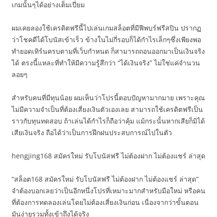
เกมนั้นๆได้อย่างเต็มเปี่ยม
ผมเคยลองใช้เครดิตฟรีนี้ไปเล่นเกมสล็อตที่มีฟีพบร์ฟรีสปิน ปรากฏ
ว่าโชคดีได้โบนัสเข้าเร็ว ข้างในไม่กี่รอบก็ได้กำไรเล็กๆซึ่งเพียงพอ
ทำยอดเทิร์นครบตามที่เว็บกำหนด ก็สามารถถอนออกมาเป็นเงินจริง
ได้ ตรงนี้แหละที่ทำให้มีความรู้สึกว่า “ได้เงินจริง” ไม่ใช่แค่จำนวน
ลอยๆ
สำหรับคนที่มีทุนน้อย ผมเห็นว่าโปรนี้ตอบปัญหามากมาย เพราะคุณ
ไม่มีความจำเป็นที่ต้องเสี่ยงเงินตัวเองเลย สามารถใช้เครดิตฟรีเป็น
ราวกับทุนทดสอบ ถ้าเล่นได้กำไรก็ถือว่าคุ้ม แม้กระนั้นหากเสียก็มิได้
เสียเงินจริง ถือได้ว่าเป็นการฝึกฝนประสบการณ์ไปในตัว
hengjing168 สมัครใหม่ รับโบนัสฟรี ไม่ต้องฝาก ไม่ต้องแชร์ ล่าสุด
“สล็อต168 สมัครใหม่ รับโบนัสฟรี ไม่ต้องฝาก ไม่ต้องแชร์ ล่าสุด”
จำต้องบอกเลยว่าเป็นอีกหนึ่งโปรที่เหมาะมากสำหรับมือใหม่ หรือคน
ที่ต้องการทดลองเล่นโดยไม่ต้องเสี่ยงเงินก่อน เนื่องจากว่าขั้นตอน
มันง่ายรวมทั้งเข้าถึงได้จริง