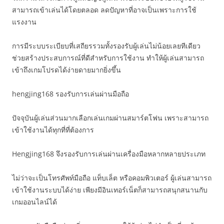
สามารถเข้าเล่นได้โดยตลอด ลดปัญหาที่อาจเป็นเพราะการใช้
แรงงาน
การมีระบบระเบียบที่เสถียรรวมทั้งรองรับผู้เล่นไม่น้อยเลยทีเดียว
ช่วยสร้างประสบการณ์ที่ดีสำหรับการใช้งาน ทำให้ผู้เล่นสามารถ
เข้าถึงเกมโปรดได้ง่ายดายมากยิ่งขึ้น
hengjing168 รองรับการเล่นผ่านมือถือ
ปัจจุบันผู้เล่นส่วนมากเลือกเล่นเกมผ่านสมาร์ตโฟน เพราะสามารถ
เข้าใช้งานได้ทุกที่ที่ต้องการ
Hengjing168 จึงรองรับการเล่นผ่านเครื่องมือหลากหลายประเภท
ไม่ว่าจะเป็นโทรศัพท์มือถือ แท็บเล็ต หรือคอมพิวเตอร์ ผู้เล่นสามารถ
เข้าใช้งานระบบได้ง่าย เพียงมีอินเทอร์เน็ตก็สามารถสนุกสนานกับ
เกมออนไลน์ได้