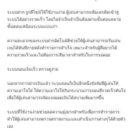
ระบบฝาก ถูกดีไซน์ให้ใช้งานง่าย ผู้เล่นสามารถเติมเครดิตเข้าสู่
ระบบได้อย่างรวดเร็ว โดยไม่จำเป็นจำเป็นต้องผ่านขั้นตอนหลาย
ขั้นตอนเสมือนระบบแบบเก่า
ความสะดวกของระบบฝากอัตโนมัติช่วยให้ผู้เล่นสามารถเริ่มเล่น
เกมได้ทันทีภายหลังทำรายการสำเร็จ เหมาะสำหรับผู้ที่อยากได้
ความรวดเร็วและไม่ต้องการเสียเวลาสำหรับในการรอคอย
ระบบถอนเงินเร็ว ตรวจดูง่าย
นอกจากการฝากเงินแล้ว ระบบถอนก็เป็นอีกหนึ่งปัจจัยที่ผู้เล่นให้
ความเอาใจใส่ ให้ความเอาใจใส่กับกระบวนการถอนที่รวดเร็วทันใจ
เพื่อให้ผู้เล่นสามารถจัดแจงยอดเงินได้สบายเพิ่มมากขึ้น
ระบบที่ใช้งานง่ายช่วยลดความยุ่งยากสำหรับเพื่อการทำรายการ
ทำให้ผู้เล่นสามารถตรวจตราสถานะและดำเนินการต่างๆได้ด้วยตัว
เอง