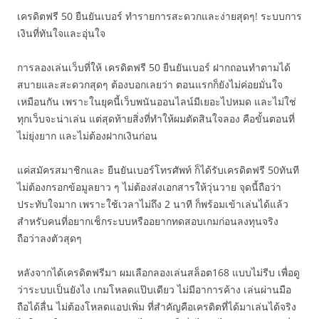
เครดิตฟรี 50 ยืนยันเบอร์ ทำรายการสะดวกและง่ายสุดๆ! ระบบการ
เงินที่ทันใจและอุ่นใจ
การลองเล่นเว็บที่ให้ เครดิตฟรี 50 ยืนยันเบอร์ ฝากถอนทำตามได้
สบายและสะดวกสุดๆ ต้องบอกเลยว่า ตอนแรกก็ยังไม่ค่อยมั่นใจ
เหมือนกัน เพราะในยุคนี้เว็บพนันออนไลน์มีเยอะไปหมด และไม่ใช่
ทุกเว็บจะน่าเล่น แต่สุดท้ายสิ่งที่ทำให้ผมตัดสินใจลอง คือขั้นตอนที่
ไม่ยุ่งยาก และไม่ต้องฝากเงินก่อน
แค่สมัครสมาชิกและ ยืนยันเบอร์โทรศัพท์ ก็ได้รับเครดิตฟรี 50ทันที
ไม่ต้องกรอกข้อมูลยาว ๆ ไม่ต้องส่งเอกสารให้วุ่นวาย จุดนี้ถือว่า
ประทับใจมาก เพราะใช้เวลาไม่ถึง 2 นาที ก็พร้อมเข้าเล่นได้แล้ว
สำหรับคนที่อยากเช็กระบบหรืออยากทดสอบเกมก่อนลงทุนจริง
ถือว่าลงตัวสุดๆ
หลังจากได้เครดิตฟรีมา ผมเลือกลองเล่นสล็อต168 แบบไม่รีบ เพื่อดู
ว่าระบบเป็นยังไง เกมโหลดแป๊บเดียว ไม่มีอาการค้าง เล่นผ่านมือ
ถือได้ลื่น ไม่ต้องโหลดแอปเพิ่ม ที่สำคัญคือเครดิตที่ได้มาเล่นได้จริง