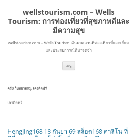
wellstourism.com – Wells
Tourism: การท่องเที่ยวที่สุขภาพดีและ
มีความสุข
wellstourism.com – Wells Tourism: ค้นพบสถานที่ท่องเที่ยวที่ยอดเยี่ยม
และประสบการณ์ที่น่าจดจำ
ข้าม
เมนู
ไป
ยัง
เนื้อหา
คลังเก็บหมวดหมู่:
เครดิตฟรี
เครดิตฟรี
Hengjing168 18 กันยา 69 สล็อต168 คาสิโน ที่