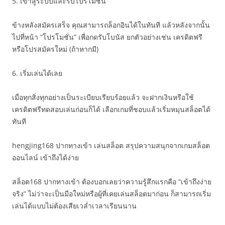
5. เข้าสู่ระบบและรับโปรโมชั่น
ข้างหลังสมัครเสร็จ คุณสามารถล็อกอินได้ในทันที แล้วหลังจากนั้น
ไปที่หน้า “โปรโมชั่น” เพื่อกดรับโบนัส ยกตัวอย่างเช่น เครดิตฟรี
หรือโปรสมัครใหม่ (ถ้าหากมี)
6. เริ่มเล่นได้เลย
เมื่อทุกสิ่งทุกอย่างเป็นระเบียบเรียบร้อยแล้ว จะฝากเงินหรือใช้
เครดิตฟรีทดสอบเล่นก่อนก็ได้ เลือกเกมที่ชอบแล้วเริ่มหมุนสล็อตได้
ทันที
hengjing168 ปากทางเข้า เล่นสล็อต สรุปความสนุกจากเกมสล็อต
ออนไลน์ เข้าถึงได้ง่าย
สล็อต168 ปากทางเข้า ต้องบอกเลยว่าความรู้สึกแรกคือ “เข้าถึงง่าย
จริง” ไม่ว่าจะเป็นมือใหม่หรือผู้ที่เคยเล่นสล็อตมาก่อน ก็สามารถเริ่ม
เล่นได้แบบไม่ต้องเสียเวล่ำเวลาเรียนนาน