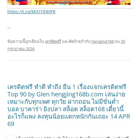
https://t.co/MIQ1tf4VFR
…
ข้อความนี้ถูกเขียนใน
เครดิตฟรี
และติดป้ายกำกับ
hengjing168
บน
30
กรกฎาคม 2026
เครดิตฟรี ทำดี ทำถึง ยืน 1 เรื่องแจกเครดิตฟรี
Top 90 by Glen hengjing168b.com เล่นง่าย
เหมาะกับทุกเพศ ทุกวัย ฝากถอน ไม่มีขั่นต่ำ
บอล บาคาร่า ยิงปลา สล็อต สล็อต168 เดี๋ยวนี้
อะไรก็แพง ลงทุนน้อยแตกหนักกันเถอะ 14 APR
69