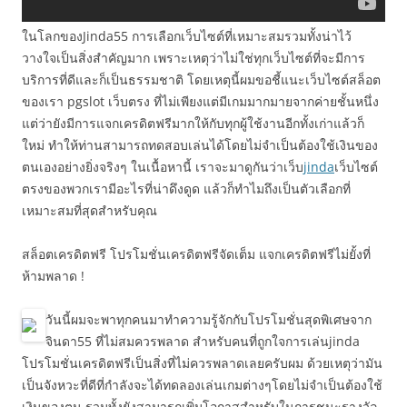
ในโลกของJinda55 การเลือกเว็บไซต์ที่เหมาะสมรวมทั้งน่าไว้
วางใจเป็นสิ่งสำคัญมาก เพราะเหตุว่าไม่ใช่ทุกเว็บไซต์ที่จะมีการ
บริการที่ดีและก็เป็นธรรมชาติ โดยเหตุนี้ผมขอชี้แนะเว็บไซต์สล็อต
ของเรา pgslot เว็บตรง ที่ไม่เพียงแต่มีเกมมากมายจากค่ายชั้นหนึ่ง
แต่ว่ายังมีการแจกเครดิตฟรีมากให้กับทุกผู้ใช้งานอีกทั้งเก่าแล้วก็
ใหม่ ทำให้ท่านสามารถทดสอบเล่นได้โดยไม่จำเป็นต้องใช้เงินของ
ตนเองอย่างยิ่งจริงๆ ในเนื้อหานี้ เราจะมาดูกันว่าเว็บ
jinda
เว็บไซต์
ตรงของพวกเรามีอะไรที่น่าดึงดูด แล้วก็ทำไมถึงเป็นตัวเลือกที่
เหมาะสมที่สุดสำหรับคุณ
สล็อตเครดิตฟรี โปรโมชั่นเครดิตฟรีจัดเต็ม แจกเครดิตฟรีไม่ยั้งที่
ห้ามพลาด !
วันนี้ผมจะพาทุกคนมาทำความรู้จักกับโปรโมชั่นสุดพิเศษจาก
จินดา55 ที่ไม่สมควรพลาด สำหรับคนที่ถูกใจการเล่นjinda
โปรโมชั่นเครดิตฟรีเป็นสิ่งที่ไม่ควรพลาดเลยครับผม ด้วยเหตุว่ามัน
เป็นจังหวะที่ดีที่กำลังจะได้ทดลองเล่นเกมต่างๆโดยไม่จำเป็นต้องใช้
เงินของตน รวมทั้งยังสามารถเพิ่มโอกาสสำหรับในการชนะรางวัล