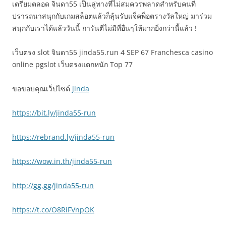
เตรียมตลอด จินดา55 เป็นลู่ทางที่ไม่สมควรพลาดสำหรับคนที่
ปรารถนาสนุกกับเกมสล็อตแล้วก็ลุ้นรับแจ็คพ็อตรางวัลใหญ่ มาร่วม
สนุกกับเราได้แล้ววันนี้ การันตีไม่มีที่อื่นๆให้มากยิ่งกว่านี้แล้ว !
เว็บตรง slot จินดา55 jinda55.run 4 SEP 67 Franchesca casino
online pgslot เว็บตรงแตกหนัก Top 77
ขอขอบคุณเว็ปไซต์
jinda
https://bit.ly/jinda55-run
https://rebrand.ly/jinda55-run
https://wow.in.th/jinda55-run
http://gg.gg/jinda55-run
https://t.co/O8RiFVnpOK