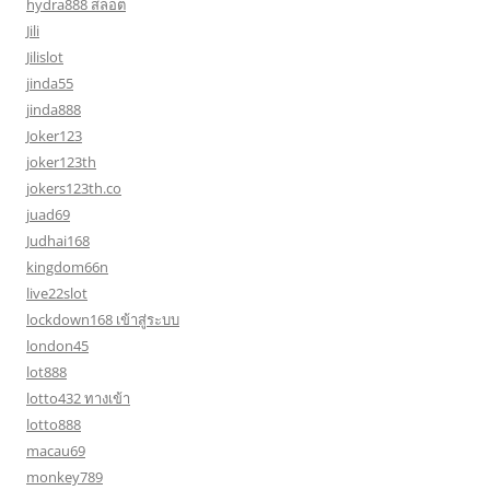
hydra888 สล็อต
Jili
Jilislot
jinda55
jinda888
Joker123
joker123th
jokers123th.co
juad69
Judhai168
kingdom66n
live22slot
lockdown168 เข้าสู่ระบบ
london45
lot888
lotto432 ทางเข้า
lotto888
macau69
monkey789