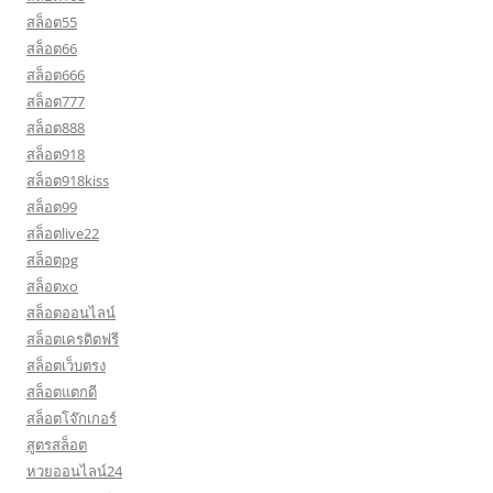
สล็อต55
สล็อต66
สล็อต666
สล็อต777
สล็อต888
สล็อต918
สล็อต918kiss
สล็อต99
สล็อตlive22
สล็อตpg
สล็อตxo
สล็อตออนไลน์
สล็อตเครดิตฟรี
สล็อตเว็บตรง
สล็อตแตกดี
สล็อตโจ๊กเกอร์
สูตรสล็อต
หวยออนไลน์24