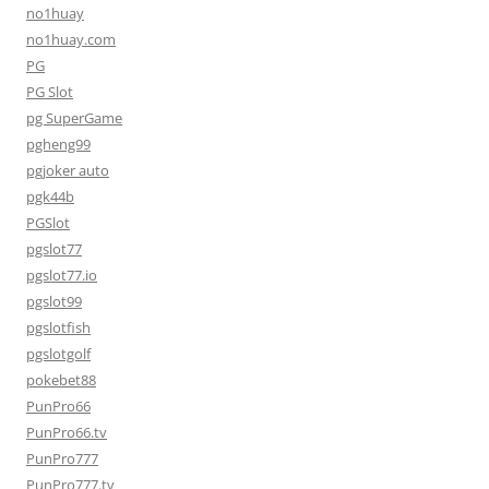
no1huay
no1huay.com
PG
PG Slot
pg SuperGame
pgheng99
pgjoker auto
pgk44b
PGSlot
pgslot77
pgslot77.io
pgslot99
pgslotfish
pgslotgolf
pokebet88
PunPro66
PunPro66.tv
PunPro777
PunPro777.tv