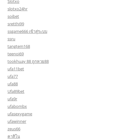
Slotxo
slotxo24hr
soibet
sretthi99
ssgame666 เข้าสู่ระบบ
ssru
tangtem168
teenoi69
tookhuay 88 ถูกหวย88
ufa11bet
ufa77
ufa88
Ufa89bet
ufa9r
ufabombx
ufasexygame
ufawinner
zeus66
คาสิโน