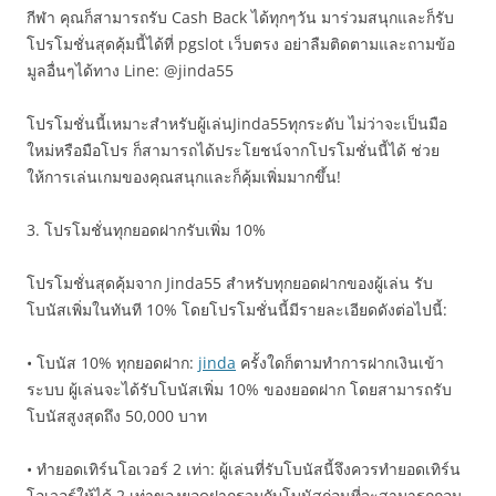
กีฬา คุณก็สามารถรับ Cash Back ได้ทุกๆวัน มาร่วมสนุกและก็รับ
โปรโมชั่นสุดคุ้มนี้ได้ที่ pgslot เว็บตรง อย่าลืมติดตามและถามข้อ
มูลอื่นๆได้ทาง Line: @jinda55
โปรโมชั่นนี้เหมาะสำหรับผู้เล่นJinda55ทุกระดับ ไม่ว่าจะเป็นมือ
ใหม่หรือมือโปร ก็สามารถได้ประโยชน์จากโปรโมชั่นนี้ได้ ช่วย
ให้การเล่นเกมของคุณสนุกและก็คุ้มเพิ่มมากขึ้น!
3. โปรโมชั่นทุกยอดฝากรับเพิ่ม 10%
โปรโมชั่นสุดคุ้มจาก Jinda55 สำหรับทุกยอดฝากของผู้เล่น รับ
โบนัสเพิ่มในทันที 10% โดยโปรโมชั่นนี้มีรายละเอียดดังต่อไปนี้:
• โบนัส 10% ทุกยอดฝาก:
jinda
ครั้งใดก็ตามทำการฝากเงินเข้า
ระบบ ผู้เล่นจะได้รับโบนัสเพิ่ม 10% ของยอดฝาก โดยสามารถรับ
โบนัสสูงสุดถึง 50,000 บาท
• ทำยอดเทิร์นโอเวอร์ 2 เท่า: ผู้เล่นที่รับโบนัสนี้จึงควรทำยอดเทิร์น
โอเวอร์ให้ได้ 2 เท่าของยอดฝากรวมกับโบนัสก่อนที่จะสามารถถอน