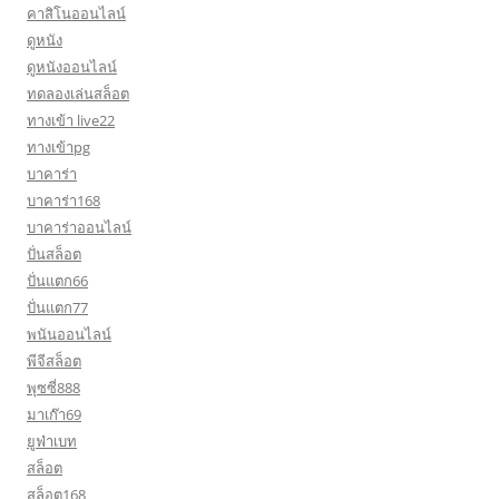
คาสิโนออนไลน์
ดูหนัง
ดูหนังออนไลน์
ทดลองเล่นสล็อต
ทางเข้า live22
ทางเข้าpg
บาคาร่า
บาคาร่า168
บาคาร่าออนไลน์
ปั่นสล็อต
ปั่นแตก66
ปั่นแตก77
พนันออนไลน์
พีจีสล็อต
พุซซี่888
มาเก๊า69
ยูฟ่าเบท
สล็อต
สล็อต168