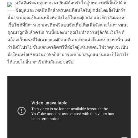
สวัสดีครับผมทุกท่าน ผมยินดีต้อนรับไปสู่บทความที่เต็มไปด้วย
ข้อมูลและเทคนิคดีๆสำหรับคนที่สนใจในjindaโดยยิ่งไปกว่า
นั้น! หากคุณเป็นคนหนึ่งที่คลั่งไคล้ในเกมJinda แล้วก็กำลังมองหา
เว็บไซต์ที่มีการแจกเครดิตฟรีแบบจัดเต็มเพื่อเพิ่มจังหวะในการชนะ
คุณมาถูกที่แล้วครับ! วันนี้ผมจะพาคุณไปทำความรู้จักกับเว็บไซต์
สล็อตเว็บตรงที่ไม่เฉพาะแต่มีเกมที่เล่นง่ายแล้วก็แตกง่ายเท่านั้น แต่
ว่ายังมีโปรโมชั่นแจกเครดิตฟรีที่ล่อใจผู้เล่นทุกคน ไม่ว่าคุณจะเป็น
มือใหม่หรือเซียนจินดา55ก็สามารถเข้ามาสนุกสนานและก็ได้กำไร
ได้แบบไม่อั้น มาเริ่มต้นกันเลยขอรับ!