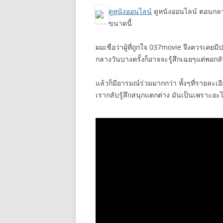
ดูหนังออนไลน์
ดูหนังออนไลน์ ตอนกลาง
ขนาดนี้
ผมเชื่อว่าผู้ที่ถูกใจ 037movie จึงควรเคยมีป
กลางวันบางครั้งก็อาจจะรู้สึกเฉยๆแต่พอกล
แล้วก็มีอารมณ์ร่วมมากกว่า ทั้งๆที่รายละเอ
เรากลับรู้สึกสนุกแตกต่าง มันเป็นเพราะอะ