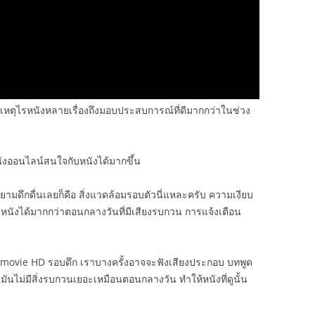
เหตุไรหนังหลายเรื่องถึงมอบประสบการณ์ที่ดีมากกว่าในช่วง
งออนไลน์สนใจกับหนังได้มากขึ้น
์ยามดึกดื่นเลยก็คือ สิ่งแวดล้อมรอบตัวนี่แหละครับ ความเงียบ
นังได้มากกว่าตอนกลางวันที่มีเสียงรบกวน การแจ้งเตือน
037movie HD รอบดึก เราบางครั้งอาจจะฟังเสียงประกอบ บทพูด
่ามันไม่มีสิ่งรบกวนเยอะเหมือนตอนกลางวัน ทำให้หนังที่ดูนั้น