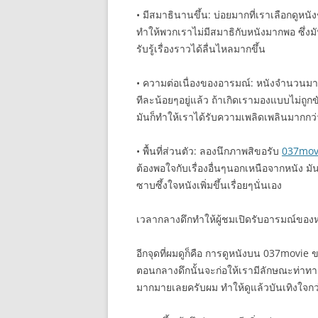
• มีสมาธินานขึ้น: บ่อยมากที่เราเลือกดูห
ทำให้พวกเราไม่มีสมาธิกับหนังมากพอ ซึ่ง
รับรู้เรื่องราวได้ลื่นไหลมากขึ้น
• ความต่อเนื่องของอารมณ์: หนังจำนวนมา
ทีละน้อยๆอยู่แล้ว ถ้าเกิดเรามองแบบไม่ถูก
มันก็ทำให้เราได้รับความเพลิดเพลินมากกว่
• พื้นที่ส่วนตัว: ลองนึกภาพสิขอรับ
037mov
ต้องพอใจกับเรื่องอื่นๆนอกเหนือจากหนัง ม
ซาบซึ้งใจหนังเพิ่มขึ้นเรื่อยๆนั่นเอง
เวลากลางดึกทำให้ผู้ชมเปิดรับอารมณ์ของ
อีกจุดที่ผมดูก็คือ การดูหนังบน 037movie 
ตอนกลางดึกนั้นจะก่อให้เรามีลักษณะท่าทางป
มากมายเลยครับผม ทำให้ดูแล้วบันเทิงใจกว