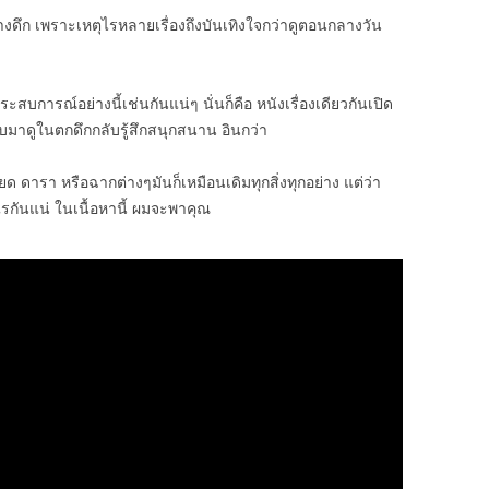
ดึก เพราะเหตุไรหลายเรื่องถึงบันเทิงใจกว่าดูตอนกลางวัน
ระสบการณ์อย่างนี้เช่นกันแน่ๆ นั่นก็คือ หนังเรื่องเดียวกันเปิด
ับมาดูในตกดึกกลับรู้สึกสนุกสนาน อินกว่า
ียด ดารา หรือฉากต่างๆมันก็เหมือนเดิมทุกสิ่งทุกอย่าง แต่ว่า
ไรกันแน่ ในเนื้อหานี้ ผมจะพาคุณ