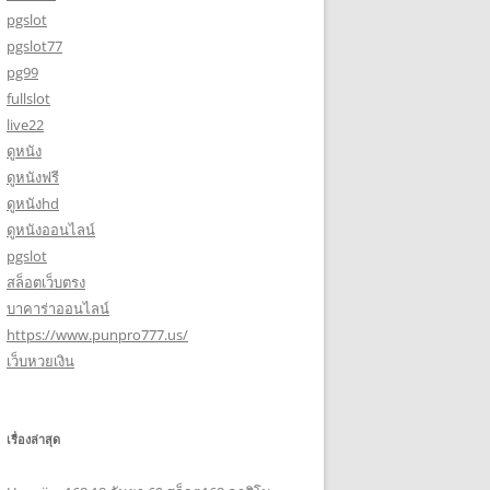
pgslot
pgslot77
pg99
fullslot
live22
ดูหนัง
ดูหนังฟรี
ดูหนังhd
ดูหนังออนไลน์
pgslot
สล็อตเว็บตรง
บาคาร่าออนไลน์
https://www.punpro777.us/
เว็บหวยเงิน
เรื่องล่าสุด