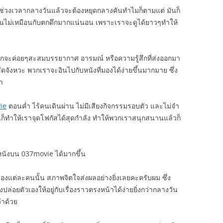
นังช่วงเวลากลางวันแล้วจะต้องหยุดกลางคันทำไมก็ตามแต่ มันก็
มันไม่เหมือนกับตกดึกมากแน่นอน เพราะเราจะดูได้ยาวๆทำให้
กจะค่อยๆสะสมบรรยากาศ อารมณ์ หรือความรู้สึกที่ส่งออกมา
ขัดจังหวะ พวกเราจะอินไปกับหนังที่มองได้ง่ายขึ้นมากมาย ซึ่ง
า
ie
ตอนค่ำ ไร้คนเดินผ่าน ไม่มีเสียงกิจกรรมรอบตัว และไม่จำ
ันก็ทำให้เราจุดโฟกัสได้สุดกำลัง ทำให้พวกเราสนุกสนานแล้วก็
หนังบน 037movie ได้มากขึ้น
ของแต่ละคนนั้น สภาพจิตใจส่งผลอย่างยิ่งเลยคะครับผม ซึ่ง
ล่อยตัวเองให้อยู่กับเรื่องราวตรงหน้าได้ง่ายยิ่งกว่ากลางวัน
่าด้วย