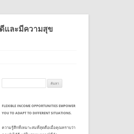
พดีและมีความสุข
ค้นหา
สำหรับ:
FLEXIBLE INCOME OPPORTUNITIES EMPOWER
YOU TO ADAPT TO DIFFERENT SITUATIONS.
ความรู้สึกที่เหมาะสมที่สุดคือเมื่อคุณทราบว่า