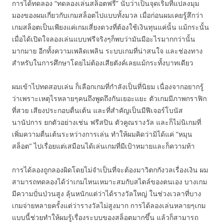
การได้ทดลอง “ทดลองเล่นสล็อตฟรี” นับว่าเป็นจุดเริ่มที่แปลงมุม
มองของผมเกี่ยวกับเกมสล็อตไปแบบทั้งมวล เมื่อก่อนผมเคยรู้สึกว่า
เกมสล็อตเป็นเพียงแค่เกมเสี่ยงดวงที่ต้องใช้เงินทุนแค่นั้น แม้กระนั้น
เมื่อได้เปิดใจลองเล่นแบบฟรีจริงๆก็พบว่ามันมีอะไรมากกว่านั้น
มากมาย อีกทั้งความเพลิดเพลิน ระบบเกมที่น่าสนใจ และช่องทาง
สำหรับในการศึกษาโดยไม่ต้องเสียตังค์เลยแม้กระทั้งบาทเดียว
ผมเข้าไปทดสอบเล่น ก็เลือกเกมที่กำลังเป็นที่นิยม เนื่องจากอยากรู้
ว่าเพราะเหตุไรหลายๆคนถึงพูดถึงกันเยอะแยะ ตัวเกมมีภาพกราฟิก
ที่สวย เสียงประกอบตื่นเต้น และที่สำคัญเป็นมีฟีเจอร์โบนัส
นานัปการ ยกตัวอย่างเช่น ฟรีสปิน ตัวคูณรางวัล และก็ไม่นิเกมที่
เพิ่มความตื่นเต้นระหว่างการเล่น ทำให้ผมคิดว่ามิได้แค่ “หมุน
สล็อต” ไปเรื่อยแต่เสมือนได้เล่นเกมที่มีเป้าหมายและก็ความท้า
การได้ลองถูกลองผิดโดยไม่จำเป็นที่จะต้องมาวิตกกังวลเรื่องเงิน ผม
สามารถทดลองได้ว่าเกมไหนเหมาะสมกับสไตล์ของตนเอง บางเกม
มีความปั่นป่วนสูง ลุ้นหนักแต่ว่าได้รางวัลใหญ่ ในช่วงเวลาที่บาง
เกมจ่ายหลายครั้งแต่ว่ารางวัลไม่สูงมาก การได้ลองเล่นหลายๆเกม
แบบนี้ช่วยทำให้ผมรู้เรื่องระบบของสล็อตมากขึ้น แล้วก็สามารถ