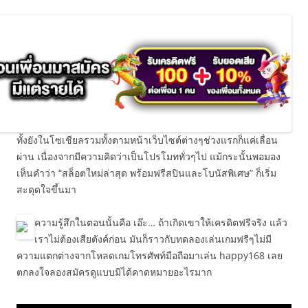
ทั้งยังในโซเชียลรวมทั้งตามหน้าเว็บไซต์ต่างๆช่วงแรกก็แค่เลื่อน
ผ่าน เนื่องจากมีความคิดว่าเป็นโปรโมททั่วๆไป แม้กระนั้นพอมอง
เห็นคำว่า “สล็อตใหม่ล่าสุด พร้อมฟรีสปินและโบนัสพิเศษ” ก็เริ่ม
สะดุดใจขึ้นมา
ความรู้สึกในตอนนั้นคือ เอ๊ะ… ถ้าเกิดเขาให้เครดิตฟรีจริง แล้ว
เราไม่ต้องเสียตังค์ก่อน มันก็ราวกับทดลองเล่นเกมฟรีๆไม่มี
ความแตกต่างจากโหลดเกมโทรศัพท์มือถือมาเล่น happy168 เลย
ตกลงใจลองสมัครดูแบบมิได้คาดหมายอะไรมาก