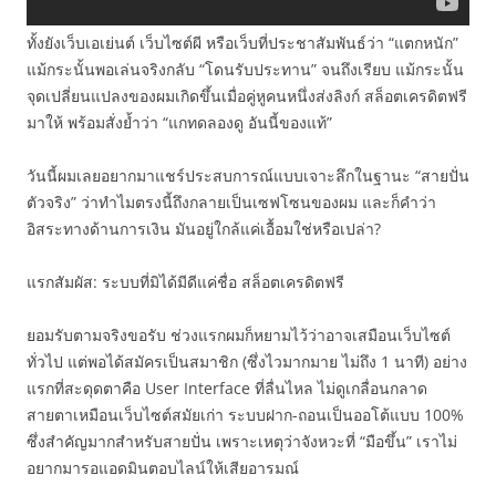
ทั้งยังเว็บเอเย่นต์ เว็บไซต์ผี หรือเว็บที่ประชาสัมพันธ์ว่า “แตกหนัก”
แม้กระนั้นพอเล่นจริงกลับ “โดนรับประทาน” จนถึงเรียบ แม้กระนั้น
จุดเปลี่ยนแปลงของผมเกิดขึ้นเมื่อคู่หูคนหนึ่งส่งลิงก์ สล็อตเครดิตฟรี
มาให้ พร้อมสั่งย้ำว่า “แกทดลองดู อันนี้ของแท้”
วันนี้ผมเลยอยากมาแชร์ประสบการณ์แบบเจาะลึกในฐานะ “สายปั่น
ตัวจริง” ว่าทำไมตรงนี้ถึงกลายเป็นเซฟโซนของผม และก็คำว่า
อิสระทางด้านการเงิน มันอยู่ใกล้แค่เอื้อมใช่หรือเปล่า?
แรกสัมผัส: ระบบที่มิได้มีดีแค่ชื่อ สล็อตเครดิตฟรี
ยอมรับตามจริงขอรับ ช่วงแรกผมก็หยามไว้ว่าอาจเสมือนเว็บไซต์
ทั่วไป แต่พอได้สมัครเป็นสมาชิก (ซึ่งไวมากมาย ไม่ถึง 1 นาที) อย่าง
แรกที่สะดุดตาคือ User Interface ที่ลื่นไหล ไม่ดูเกลื่อนกลาด
สายตาเหมือนเว็บไซต์สมัยเก่า ระบบฝาก-ถอนเป็นออโต้แบบ 100%
ซึ่งสำคัญมากสำหรับสายปั่น เพราะเหตุว่าจังหวะที่ “มือขึ้น” เราไม่
อยากมารอแอดมินตอบไลน์ให้เสียอารมณ์