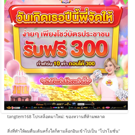
tangtem168 โปรสล็อตมาใหม่: ของหวานที่ห้ามพลาด
สิ่งที่ทำให้ผมตื่นเต้นครั้งใดก็ตามล็อกอินเข้าไปเป็น “โปรโมชั่น”