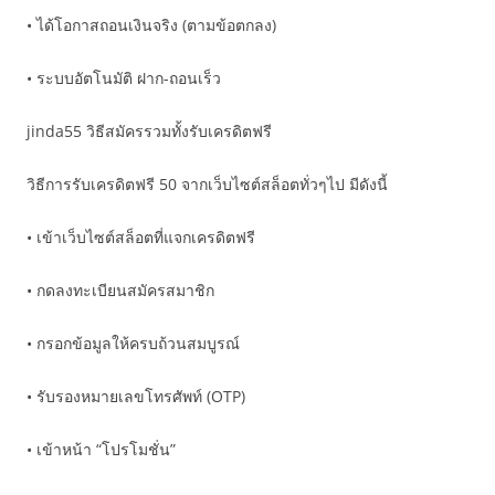
• ได้โอกาสถอนเงินจริง (ตามข้อตกลง)
• ระบบอัตโนมัติ ฝาก-ถอนเร็ว
jinda55 วิธีสมัครรวมทั้งรับเครดิตฟรี
วิธีการรับเครดิตฟรี 50 จากเว็บไซต์สล็อตทั่วๆไป มีดังนี้
• เข้าเว็บไซต์สล็อตที่แจกเครดิตฟรี
• กดลงทะเบียนสมัครสมาชิก
• กรอกข้อมูลให้ครบถ้วนสมบูรณ์
• รับรองหมายเลขโทรศัพท์ (OTP)
• เข้าหน้า “โปรโมชั่น”