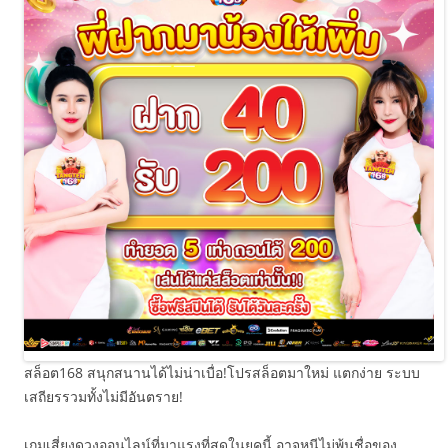
สล็อต168 สนุกสนานได้ไม่น่าเบื่อ!โปรสล็อตมาใหม่ แตกง่าย ระบบ
เสถียรรวมทั้งไม่มีอันตราย!
เกมเสี่ยงดวงออนไลน์ที่มาแรงที่สุดในยุคนี้ อาจหนีไม่พ้นชื่อของ