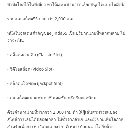
ทั่วทั้งโลกไว้ในที่เดียว ทำให้ผู้เล่นสามารถเลือกสนุกได้แบบไม่มีเบื่อ
รวมเกม สล็อต55 มากกว่า 2,000 เกม
หนึ่งในจุดเด่นสำคัญของ Jinda55 เป็นปริมาณเกมที่หลากหลาย ไม่
ว่าจะเป็น
• สล็อตคลาสสิก (Classic Slot)
• วิดีโอสล็อต (Video Slot)
• สล็อตแจ็คพอต (Jackpot Slot)
• เกมสล็อตแนวแฟนตาซี แอคชั่น หรือธีมยอดนิยม
ด้วยจำนวนเกมที่มากกว่า 2,000 เกม ทำให้ผู้เล่นสามารถแปลง
สไตล์การเล่นได้ตลอดเวลา ไม่ซ้ำจากจำเจ และยังช่วยเพิ่มโอกาส
สำหรับเพื่อการหา “เกมแตกง่าย” ที่เหมาะกับตนเองได้อีกด้วย