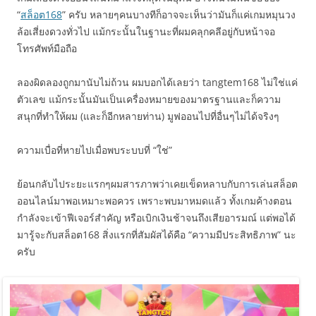
“
สล็อต168
” ครับ หลายๆคนบางทีก็อาจจะเห็นว่ามันก็แค่เกมหมุนวง
ล้อเสี่ยงดวงทั่วไป แม้กระนั้นในฐานะที่ผมคลุกคลีอยู่กับหน้าจอ
โทรศัพท์มือถือ
ลองผิดลองถูกมานับไม่ถ้วน ผมบอกได้เลยว่า tangtem168 ไม่ใช่แค่
ตัวเลข แม้กระนั้นมันเป็นเครื่องหมายของมาตรฐานและก็ความ
สนุกที่ทำให้ผม (และก็อีกหลายท่าน) มูฟออนไปที่อื่นๆไม่ได้จริงๆ
ความเบื่อที่หายไปเมื่อพบระบบที่ “ใช่”
ย้อนกลับไประยะแรกๆผมสารภาพว่าเคยเข็ดหลาบกับการเล่นสล็อต
ออนไลน์มาพอเหมาะพอควร เพราะพบมาหมดแล้ว ทั้งเกมค้างตอน
กำลังจะเข้าฟีเจอร์สำคัญ หรือเบิกเงินช้าจนถึงเสียอารมณ์ แต่พอได้
มารู้จะกับสล็อต168 สิ่งแรกที่สัมผัสได้คือ “ความมีประสิทธิภาพ” นะ
ครับ