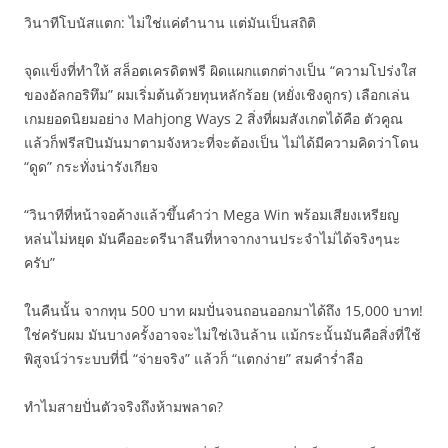
วินาทีโบนัสแตก: ไม่ใช่แค่ตำนาน แต่มันเป็นสถิติ
จุดแข็งที่ทำให้ สล็อตเครดิตฟรี ผิดแผกแตกต่างเป็น “ความโปร่งใส
ของอัลกอริทึม” ผมเริ่มต้นด้วยทุนหลักร้อย (หยั่งเชิงดูกร) เลือกเล่น
เกมยอดนิยมอย่าง Mahjong Ways 2 สิ่งที่ผมสังเกตได้คือ ตัวคูณ
แล้วก็ฟรีสปินมันมาตามจังหวะที่จะต้องเป็น ไม่ได้มีความคิดว่าโดน
“ดูด” กระทั่งน่ารังเกียจ
“วินาทีที่หน้าจอค้างแล้วขึ้นคำว่า Mega Win พร้อมเสียงเหรียญ
หล่นไม่หยุด มันคืออะดรีนาลีนที่หาจากงานประจำไม่ได้จริงๆนะ
ครับ”
ในคืนนั้น จากทุน 500 บาท ผมปั่นจนถอนออกมาได้ถึง 15,000 บาท!
ใช่ครับผม มันบางครั้งอาจจะไม่ใช่เงินล้าน แม้กระนั้นมันคือสิ่งที่ใช้
พิสูจน์ว่าระบบที่นี่ “จ่ายจริง” แล้วก็ “แตกง่าย” สมคำร่ำลือ
ทำไมสายปั่นตัวจริงถึงห้ามพลาด?