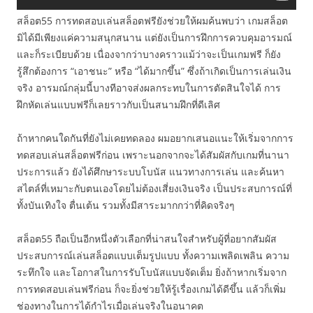
สล็อต55 การทดสอบเล่นสล็อตฟรียังช่วยให้ผมค้นพบว่า เกมสล็อต
มิได้มีเพียงแค่ความสนุกสนาน แต่ยังเป็นการฝึกการควบคุมอารมณ์
และก็ระเบียบด้วย เนื่องจากว่าบางคราวแม้ว่าจะเป็นเกมฟรี ก็ยัง
รู้สึกต้องการ “เอาชนะ” หรือ “ได้มากขึ้น” ซึ่งถ้าเกิดเป็นการเล่นเงิน
จริง อารมณ์กลุ่มนี้บางทีอาจส่งผลกระทบในการตัดสินใจได้ การ
ฝึกหัดเล่นแบบฟรีก็เลยราวกับเป็นสนามฝึกที่ดีเลิศ
ถ้าหากคนใดกันที่ยังไม่เคยทดลอง ผมอยากเสนอแนะให้เริ่มจากการ
ทดสอบเล่นสล็อตฟรีก่อน เพราะนอกจากจะได้สัมผัสกับเกมที่นานา
ประการแล้ว ยังได้ศึกษาระบบโบนัส แนวทางการเล่น และค้นหา
สไตล์ที่เหมาะกับตนเองโดยไม่ต้องเสี่ยงเงินจริง เป็นประสบการณ์ที่
ทั้งบันเทิงใจ ตื่นเต้น รวมทั้งมีสาระมากกว่าที่คิดจริงๆ
สล็อต55 ถือเป็นอีกหนึ่งตัวเลือกที่น่าสนใจสำหรับผู้ที่อยากสัมผัส
ประสบการณ์เล่นสล็อตแบบเต็มรูปแบบ ทั้งความเพลิดเพลิน ความ
ระทึกใจ และโอกาสในการรับโบนัสแบบจัดเต็ม ยิ่งถ้าหากเริ่มจาก
การทดสอบเล่นฟรีก่อน ก็จะยิ่งช่วยให้รู้เรื่องเกมได้ดีขึ้น แล้วก็เพิ่ม
ช่องทางในการได้กำไรเมื่อเล่นจริงในอนาคต