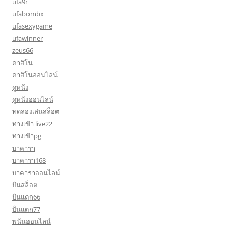
ufa9r
ufabombx
ufasexygame
ufawinner
zeus66
คาสิโน
คาสิโนออนไลน์
ดูหนัง
ดูหนังออนไลน์
ทดลองเล่นสล็อต
ทางเข้า live22
ทางเข้าpg
บาคาร่า
บาคาร่า168
บาคาร่าออนไลน์
ปั่นสล็อต
ปั่นแตก66
ปั่นแตก77
พนันออนไลน์