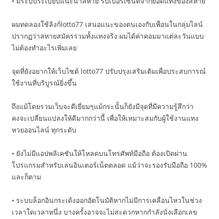
• มีระบบระเบียบแนะนำสหาย รับเปอร์เซ็นต์จากยอดแทงของสหาย
ผมทดลองใช้ลิงก์lotto77 เสนอแนะของตนเองกับเพื่อนในกลุ่มไลน์
ปรากฏว่าสหายสมัครรวมทั้งแทงจริง ผมได้ค่าคอมมาแต่ละวันแบบ
ไม่ต้องทำอะไรเพิ่มเลย
จุดที่ยังอยากให้เว็บไซต์ lotto77 ปรับปรุงเสริมเติมเพื่อประสบการณ์
ใช้งานที่บริบูรณ์ยิ่งขึ้น
ถึงแม้โดยรวมเว็บจะดีเยี่ยมๆแม้กระนั้นก็ยังมีจุดที่มีความรู้สึกว่า
คงจะเปลี่ยนแปลงให้ดีมากกว่านี้ เพื่อให้เหมาะสมกับผู้ใช้งานแทง
หวยออนไลน์ ทุกระดับ
• ยังไม่มีแอปพลิเคชันให้โหลดบนโทรศัพท์มือถือ ต้องเปิดผ่าน
โปรแกรมสำหรับเล่นอินเตอร์เน็ตตลอด แม้ว่าจะรองรับมือถือ 100%
และก็ตาม
• ระบบล็อกอินกระเด้งออกอัตโนมัติหากไม่มีการเคลื่อนไหวในช่วง
เวลาใดเวลาหนึ่ง บางครั้งอาจจะไม่สะดวกหากกำลังนั่งเลือกเลข