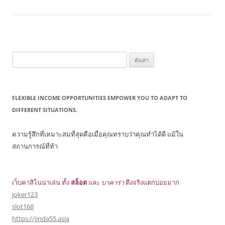
ค้นหา
สำหรับ:
FLEXIBLE INCOME OPPORTUNITIES EMPOWER YOU TO ADAPT TO
DIFFERENT SITUATIONS.
ความรู้สึกที่เหมาะสมที่สุดคือเมื่อคุณทราบว่าคุณทำได้ดี แม้ใน
สถานการณ์ที่ท้า
เว็บคาสิโนน่าเล่น ทั้ง
สล็อต
และ
บาคาร่า
ตึงจริงแตกบ่อยมาก
joker123
slot168
https://jinda55.asia