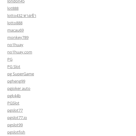
london45
lot888
lotto432 ทางเข้า
lotto888
macau69
monkey789
no1huay
no1huay.com
PG
PG Slot
pg SuperGame
pgheng99
pgjoker auto
pgk44b
PGSlot
pgslot77
pgslot77.io
pgslot99
pgslotfish