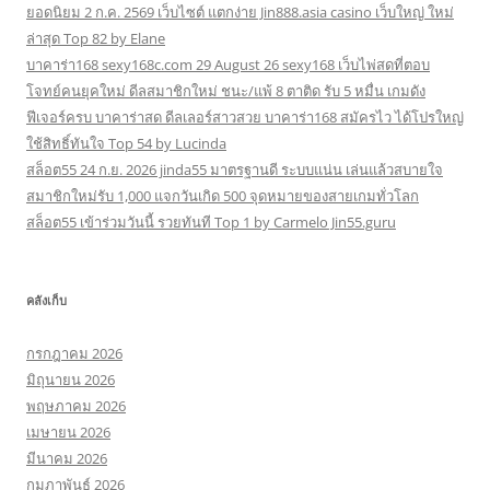
ยอดนิยม 2 ก.ค. 2569 เว็บไซต์ แตกง่าย Jin888.asia casino เว็บใหญ่ ใหม่
ล่าสุด Top 82 by Elane
บาคาร่า168 sexy168c.com 29 August 26 sexy168 เว็บไพ่สดที่ตอบ
โจทย์คนยุคใหม่ ดีลสมาชิกใหม่ ชนะ/แพ้ 8 ตาติด รับ 5 หมื่น เกมดัง
ฟีเจอร์ครบ บาคาร่าสด ดีลเลอร์สาวสวย บาคาร่า168 สมัครไว ได้โปรใหญ่
ใช้สิทธิ์ทันใจ Top 54 by Lucinda
สล็อต55 24 ก.ย. 2026 jinda55 มาตรฐานดี ระบบแน่น เล่นแล้วสบายใจ
สมาชิกใหม่รับ 1,000 แจกวันเกิด 500 จุดหมายของสายเกมทั่วโลก
สล็อต55 เข้าร่วมวันนี้ รวยทันที Top 1 by Carmelo Jin55.guru
คลังเก็บ
กรกฎาคม 2026
มิถุนายน 2026
พฤษภาคม 2026
เมษายน 2026
มีนาคม 2026
กุมภาพันธ์ 2026