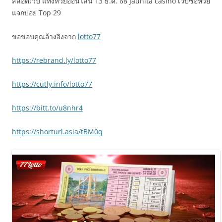
สล็อตเว็บ แทงหวยออนไลน์ 13 ธ.ค. 68 Jaunita casino เว็บซื้อหวย
แจกบ่อย Top 29
ขอขอบคุณอ้างอิงจาก
lotto77
https://rebrand.ly/lotto77
https://cutly.info/lotto77
https://bitt.to/u8nhr4
https://shorturl.asia/tBM0q