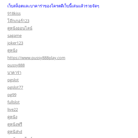
เว็บสล็อตและบาคาร่าของโครตดีเว็บนี้เล่นแล้วรวยจัดๆ
918kiss
โจ๊กเกอร์123
ดูหนังออนไลน์
sagame
joker123
ดูหนัง
https://www.pussy888play.com
pussy888
บาคาร่า
pgslot
pgslot77
pg99
fullslot
live22
ดูหนัง
ดูหนังฟรี
ดูหนังhd