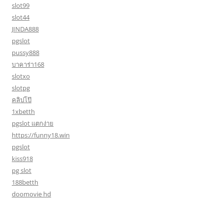
slot99
slot44
JINDA888
pgslot
pussy888
บาคาร่า168
slotxo
slotpg
คลิปโป๊
1xbetth
pgslot แตกง่าย
https://funny18.win
pgslot
kiss918
pg slot
188betth
doomovie hd