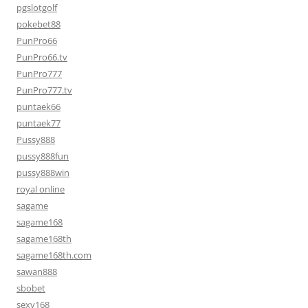
pgslotgolf
pokebet88
PunPro66
PunPro66.tv
PunPro777
PunPro777.tv
puntaek66
puntaek77
Pussy888
pussy888fun
pussy888win
royal online
sagame
sagame168
sagame168th
sagame168th.com
sawan888
sbobet
sexy168