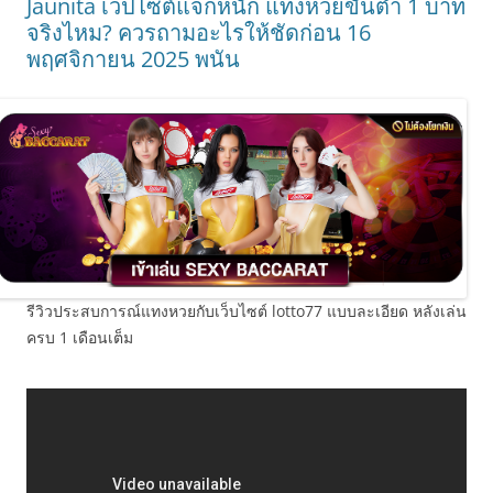
Jaunita เวปไซต์แจกหนัก แทงหวยขั้นต่ำ 1 บาท
จริงไหม? ควรถามอะไรให้ชัดก่อน 16
พฤศจิกายน 2025 พนัน
รีวิวประสบการณ์แทงหวยกับเว็บไซต์ lotto77 แบบละเอียด หลังเล่น
ครบ 1 เดือนเต็ม