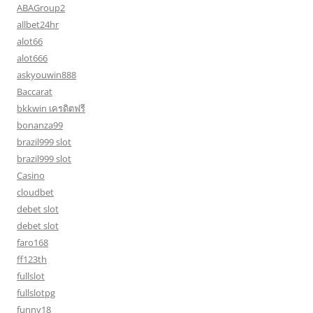
ABAGroup2
allbet24hr
alot66
alot666
askyouwin888
Baccarat
bkkwin เครดิตฟรี
bonanza99
brazil999 slot
brazil999 slot
Casino
cloudbet
debet slot
debet slot
faro168
ff123th
fullslot
fullslotpg
funny18