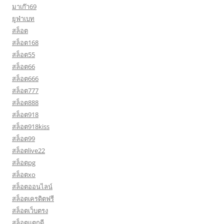
มาเก๊า69
ยูฟ่าเบท
สล็อต
สล็อต168
สล็อต55
สล็อต66
สล็อต666
สล็อต777
สล็อต888
สล็อต918
สล็อต918kiss
สล็อต99
สล็อตlive22
สล็อตpg
สล็อตxo
สล็อตออนไลน์
สล็อตเครดิตฟรี
สล็อตเว็บตรง
สล็อตแตกดี