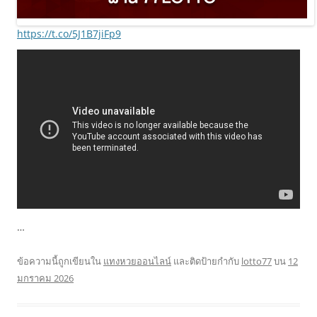
https://t.co/5J1B7jiFp9
…
ข้อความนี้ถูกเขียนใน
แทงหวยออนไลน์
และติดป้ายกำกับ
lotto77
บน
12
มกราคม 2026