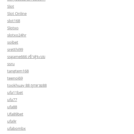
Slot
Slot Online
slot168
Slotxo
slotxo24hr
soibet
sretthi99
ssgame666 เข้าสู่ระบบ
ssru
tangtem168
teenoi69
tookhuay 88 ถูกหวย88
ufa11bet
ufa77
ufa88
Ufa89bet
ufa9r
ufabombx