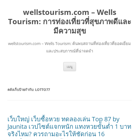
wellstourism.com – Wells
Tourism: การท่องเที่ยวที่สุขภาพดีและ
มีความสุข
wellstourism.com – Wells Tourism: ค้นพบสถานที่ท่องเที่ยวที่ยอดเยี่ยม
และประสบการณ์ที่น่าจดจำ
ข้าม
เมนู
ไป
ยัง
เนื้อหา
คลังเก็บป้ายกำกับ:
LOTTO77
เว็บใหญ่ เว็บซื้อหวย ทดลองเล่น Top 87 by
Jaunita เวปไซต์แจกหนัก แทงหวยขั้นต่ำ 1 บาท
จริงไหม? ควรถามอะไรให้ชัดก่อน 16