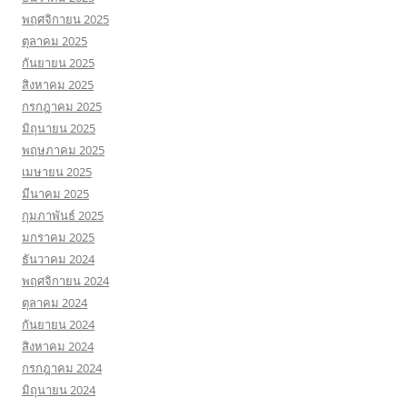
พฤศจิกายน 2025
ตุลาคม 2025
กันยายน 2025
สิงหาคม 2025
กรกฎาคม 2025
มิถุนายน 2025
พฤษภาคม 2025
เมษายน 2025
มีนาคม 2025
กุมภาพันธ์ 2025
มกราคม 2025
ธันวาคม 2024
พฤศจิกายน 2024
ตุลาคม 2024
กันยายน 2024
สิงหาคม 2024
กรกฎาคม 2024
มิถุนายน 2024