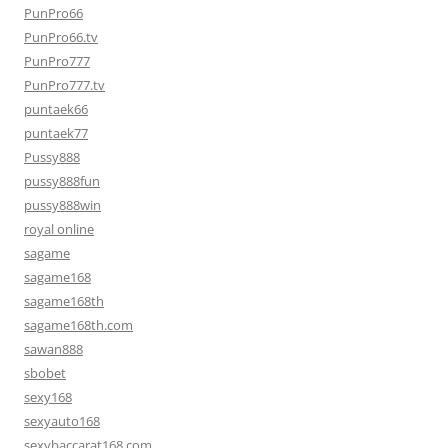
PunPro66
PunPro66.tv
PunPro777
PunPro777.tv
puntaek66
puntaek77
Pussy888
pussy888fun
pussy888win
royal online
sagame
sagame168
sagame168th
sagame168th.com
sawan888
sbobet
sexy168
sexyauto168
sexybaccarat168.com