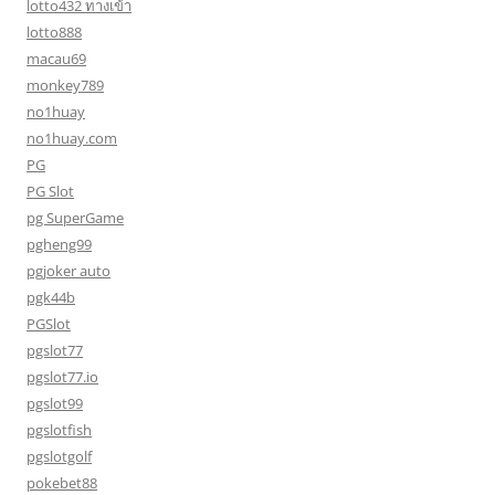
lotto432 ทางเข้า
lotto888
macau69
monkey789
no1huay
no1huay.com
PG
PG Slot
pg SuperGame
pgheng99
pgjoker auto
pgk44b
PGSlot
pgslot77
pgslot77.io
pgslot99
pgslotfish
pgslotgolf
pokebet88