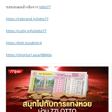
ขอขอบคุณอ้างอิงจาก
lotto77
https://rebrand.ly/lotto77
https://cutly.info/lotto77
https://bitt.to/u8nhr4
https://shorturl.asia/tBM0q