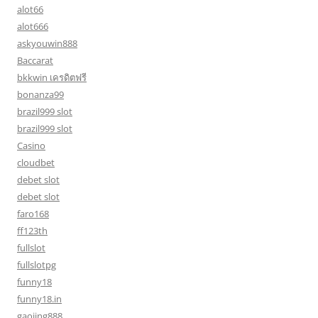
alot66
alot666
askyouwin888
Baccarat
bkkwin เครดิตฟรี
bonanza99
brazil999 slot
brazil999 slot
Casino
cloudbet
debet slot
debet slot
faro168
ff123th
fullslot
fullslotpg
funny18
funny18.in
gaojing888