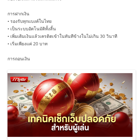
การฝากเงิน
• รองรับทุกแบงค์ในไทย
• เป็นระบบอัตโนมัติทั้งสิ้น
• เพิ่มเติมเงินแล้วเครดิตเข้าในทันทีข้างในไม่เกิน 30 วินาที
• เริ่มเพียงแค่ 20 บาท
การถอนเงิน