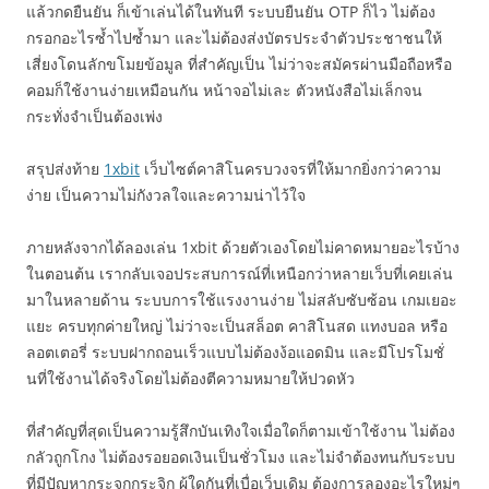
แล้วกดยืนยัน ก็เข้าเล่นได้ในทันที ระบบยืนยัน OTP ก็ไว ไม่ต้อง
กรอกอะไรซ้ำไปซ้ำมา และไม่ต้องส่งบัตรประจำตัวประชาชนให้
เสี่ยงโดนลักขโมยข้อมูล ที่สำคัญเป็น ไม่ว่าจะสมัครผ่านมือถือหรือ
คอมก็ใช้งานง่ายเหมือนกัน หน้าจอไม่เละ ตัวหนังสือไม่เล็กจน
กระทั่งจำเป็นต้องเพ่ง
สรุปส่งท้าย
1xbit
เว็บไซต์คาสิโนครบวงจรที่ให้มากยิ่งกว่าความ
ง่าย เป็นความไม่กังวลใจและความน่าไว้ใจ
ภายหลังจากได้ลองเล่น 1xbit ด้วยตัวเองโดยไม่คาดหมายอะไรบ้าง
ในตอนต้น เรากลับเจอประสบการณ์ที่เหนือกว่าหลายเว็บที่เคยเล่น
มาในหลายด้าน ระบบการใช้แรงงานง่าย ไม่สลับซับซ้อน เกมเยอะ
แยะ ครบทุกค่ายใหญ่ ไม่ว่าจะเป็นสล็อต คาสิโนสด แทงบอล หรือ
ลอตเตอรี่ ระบบฝากถอนเร็วแบบไม่ต้องง้อแอดมิน และมีโปรโมชั่
นที่ใช้งานได้จริงโดยไม่ต้องตีความหมายให้ปวดหัว
ที่สำคัญที่สุดเป็นความรู้สึกบันเทิงใจเมื่อใดก็ตามเข้าใช้งาน ไม่ต้อง
กลัวถูกโกง ไม่ต้องรอยอดเงินเป็นชั่วโมง และไม่จำต้องทนกับระบบ
ที่มีปัญหากระจุกกระจิก ผู้ใดกันที่เบื่อเว็บเดิม ต้องการลองอะไรใหม่ๆ