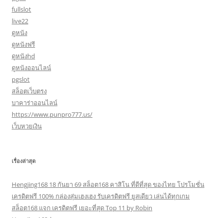
fullslot
live22
ดูหนัง
ดูหนังฟรี
ดูหนังhd
ดูหนังออนไลน์
pgslot
สล็อตเว็บตรง
บาคาร่าออนไลน์
https://www.punpro777.us/
เว็บหวยเงิน
เรื่องล่าสุด
Hengjing168 18 กันยา 69 สล็อต168 คาสิโน ที่ดีที่สุด ของไทย โปรโมชั่น
เครดิตฟรี 100% กล่องสุ่มเฮงเฮง รับเครดิตฟรี ยูสเดียว เล่นได้ทุกเกม
สล็อต168 แจก เครดิตฟรี เยอะที่สุด Top 11 by Robin