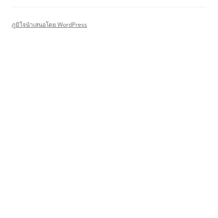
ภูมิใจนำเสนอโดย WordPress