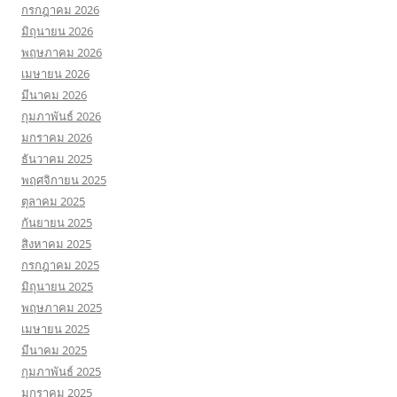
กรกฎาคม 2026
มิถุนายน 2026
พฤษภาคม 2026
เมษายน 2026
มีนาคม 2026
กุมภาพันธ์ 2026
มกราคม 2026
ธันวาคม 2025
พฤศจิกายน 2025
ตุลาคม 2025
กันยายน 2025
สิงหาคม 2025
กรกฎาคม 2025
มิถุนายน 2025
พฤษภาคม 2025
เมษายน 2025
มีนาคม 2025
กุมภาพันธ์ 2025
มกราคม 2025