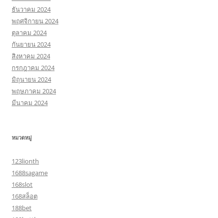
ธันวาคม 2024
พฤศจิกายน 2024
ตุลาคม 2024
กันยายน 2024
สิงหาคม 2024
กรกฎาคม 2024
มิถุนายน 2024
พฤษภาคม 2024
มีนาคม 2024
หมวดหมู่
123lionth
1688sagame
168slot
168สล็อต
188bet