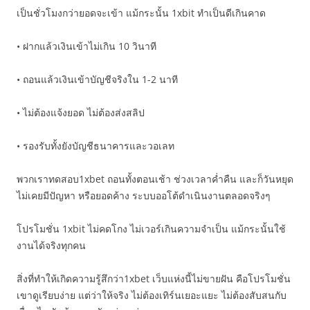
เป็นชั่วโมงกว่ายอดจะเข้า แม้กระนั้น 1xbit ทำเป็นดีเกินคาด
• ฝากแล้วเงินเข้าไม่เกิน 10 วินาที
• ถอนแล้วเงินเข้าบัญชีจริงใน 1-2 นาที
• ไม่ต้องแจ้งยอด ไม่ต้องส่งสลิป
• รองรับทั้งยังบัญชีธนาคารและวอเลท
พวกเราทดสอบ1xbet ถอนทั้งตอนเช้า ช่วงเวลาค่ำคืน และก็วันหยุด
ไม่เคยมีปัญหา หรือยอดค้าง ระบบออโต้ดำเนินงานตลอดจริงๆ
โปรโมชั่น 1xbit ไม่คดโกง ไม่เวอร์เกินความจำเป็น แม้กระนั้นใช้
งานได้จริงทุกคน
สิ่งที่ทำให้เกิดความรู้สึกว่า1xbet เว็บแห่งนี้ไม่ขายฝัน คือโปรโมชั่น
เขาดูเรียบง่าย แต่ว่าให้จริง ไม่ต้องเทิร์นเยอะแยะ ไม่ต้องสับสนกับ