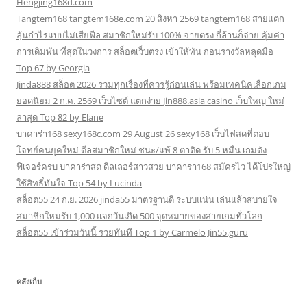
Hengjing168d.com
Tangtem168 tangtem168e.com 20 สิงหา 2569 tangtem168 สายแตก
ลุ้นกำไรแบบไม่เสียฟีล สมาชิกใหม่รับ 100% จ่ายตรง กี่ล้านก็จ่าย คุ้มค่า
การเดิมพัน ที่สุดในวงการ สล็อตเว็บตรง เข้าให้ทัน ก่อนรางวัลหลุดมือ
Top 67 by Georgia
Jinda888 สล็อต 2026 รวมทุกเรื่องที่ควรรู้ก่อนเล่น พร้อมเทคนิคเลือกเกม
ยอดนิยม 2 ก.ค. 2569 เว็บไซต์ แตกง่าย Jin888.asia casino เว็บใหญ่ ใหม่
ล่าสุด Top 82 by Elane
บาคาร่า168 sexy168c.com 29 August 26 sexy168 เว็บไพ่สดที่ตอบ
โจทย์คนยุคใหม่ ดีลสมาชิกใหม่ ชนะ/แพ้ 8 ตาติด รับ 5 หมื่น เกมดัง
ฟีเจอร์ครบ บาคาร่าสด ดีลเลอร์สาวสวย บาคาร่า168 สมัครไว ได้โปรใหญ่
ใช้สิทธิ์ทันใจ Top 54 by Lucinda
สล็อต55 24 ก.ย. 2026 jinda55 มาตรฐานดี ระบบแน่น เล่นแล้วสบายใจ
สมาชิกใหม่รับ 1,000 แจกวันเกิด 500 จุดหมายของสายเกมทั่วโลก
สล็อต55 เข้าร่วมวันนี้ รวยทันที Top 1 by Carmelo Jin55.guru
คลังเก็บ